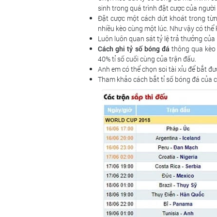
sinh trong quá trình đặt cược của người 
Đặt cược một cách dứt khoát trong từn
nhiều kèo cùng một lúc. Như vậy có thể 
Luôn luôn quan sát tỷ lệ trả thưởng của
Cách ghi tỷ số bóng đá
thông qua kèo 
40% tỉ số cuối cùng của trận đấu.
Anh em có thể chọn soi tài xỉu để bắt 
Tham khảo cách bắt tỉ số bóng đá của c