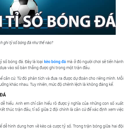
h ghi tỷ số bóng đá như thế nào?
ỷ số bóng đá. Đây là loại
kèo bóng đá
mà ở đó người chơi sẽ tiến hành
 dựa vào số bàn thắng được ghi trong một trận đấu.
hể căn cứ. Từ đó phân tích và đưa ra được dự đoán cho riêng mình. Mỗi
thưởng khác nhau. Tuy nhiên, mức độ chênh lệch là không đáng kể.
 ĐÁ
 dễ hiểu. Anh em chỉ cần hiểu rõ được ý nghĩa của những con số xuất
ết thúc trận đấu, tỉ số giữa 2 đội chính là căn cứ để xác định xem việc
hể dễ hình dung hơn về kèo cá cược tỷ số. Trong trận bóng giữa hai đội