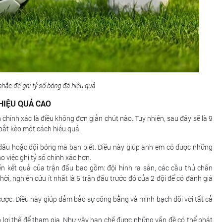
nhắc để ghi tỷ số bóng đá hiệu quả
 HIỆU QUẢ CAO
 chính xác là điều không đơn giản chút nào. Tuy nhiên, sau đây sẽ là 9
bắt kèo một cách hiệu quả.
i đấu hoặc đội bóng mà bạn biết. Điều này giúp anh em có được những
o việc ghi tỷ số chính xác hơn.
đến kết quả của trận đấu bao gồm: đội hình ra sân, các cầu thủ chấn
g thời, nghiên cứu ít nhất là 5 trận đấu trước đó của 2 đội để có đánh giá
 cược. Điều này giúp đảm bảo sự công bằng và minh bạch đối với tất cả
 lợi thế để tham gia. Như vậy hạn chế được những vấn đề có thể phát