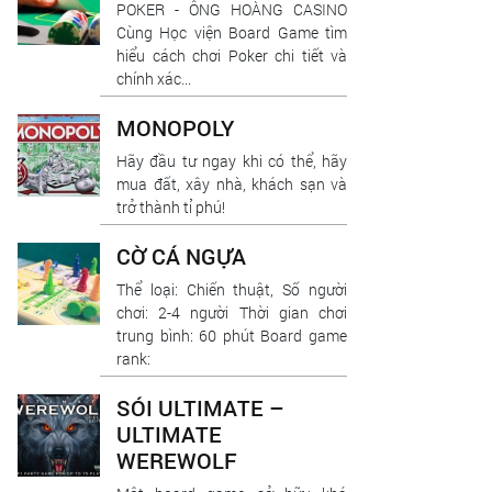
POKER - ÔNG HOÀNG CASINO
Cùng Học viện Board Game tìm
hiểu cách chơi Poker chi tiết và
chính xác...
MONOPOLY
Hãy đầu tư ngay khi có thể, hãy
mua đất, xây nhà, khách sạn và
trở thành tỉ phú!
CỜ CÁ NGỰA
Thể loại: Chiến thuật, Số người
chơi: 2-4 người Thời gian chơi
trung bình: 60 phút Board game
rank:
SÓI ULTIMATE –
ULTIMATE
WEREWOLF