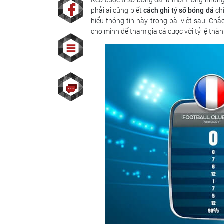
phải ai cũng biết
cách ghi tỷ số bóng đá
ch
hiểu thông tin này trong bài viết sau. C
cho mình để tham gia cá cược với tỷ lệ thà