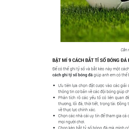
Cân 
BẬT MÍ 9 CÁCH BẮT TỈ SỐ BÓNG ĐÁ
Để có thể ghi tỷ số và bắt kèo này một cách
cách ghi tỷ số bóng đá
giúp anh em có thể 
Ưu tiên lựa chọn đặt cược vào các giả
thông tin cơ bản về các đội bóng giúp ch
Phân tích rõ các yếu tố có liên quan 
thương, lối đá, thời tiết, trọng tài. Đồn
về thực lực chính xác.
Chọn các nhà cái uy tín để tham gia cá
mọi người chơi.
Chọn kèo bắt tỷ số bóng đá mà mình có