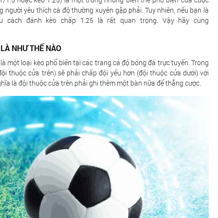
 người yêu thích cá độ thường xuyên gặp phải. Tuy nhiên, nếu bạn là
iểu cách đánh kèo chấp 1.25 là rất quan trọng. Vậy hãy cùng
 LÀ NHƯ THẾ NÀO
 là một loại kèo phổ biến tại các trang cá độ bóng đá trực tuyến. Trong
ội thuộc cửa trên) sẽ phải chấp đội yếu hơn (đội thuộc cửa dưới) với
hĩa là đội thuộc cửa trên phải ghi thêm một bàn nữa để thắng cược.