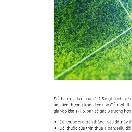
Để tham gia kèo chấp 1-1.5 một cách hiệu 
tính tiền thưởng trong kèo này để tránh th
gia vào
kèo 1-1.5
, bạn sẽ gặp 3 trường hợp
Đội thuộc cửa trên thắng: Nếu đội này 
Đội thuộc cửa trên thua 1 bàn: Nếu đội