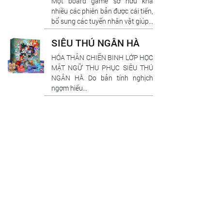
Một board game sở hữu khá
nhiều các phiên bản được cái tiến,
bổ sung các tuyến nhân vật giúp...
SIÊU THÚ NGÂN HÀ
HÓA THÂN CHIẾN BINH LỚP HỌC
MẬT NGỮ THU PHỤC SIÊU THÚ
NGÂN HÀ Do bản tính nghịch
ngợm hiếu...