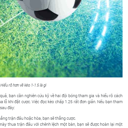
Hiểu rõ hơn về kèo 1-1.5 là gì
quả, bạn cần nghiên cứu kỹ về hai đội bóng tham gia và hiểu rõ cách
ua lỗ khi đặt cược. Việc đọc kèo chấp 1.25 rất đơn giản. Nếu bạn tham
 sau đây:
thắng trận đấu hoặc hòa, bạn sẽ thắng cược.
 này thua trận đấu với chênh lệch một bàn, bạn sẽ được hoàn lại một