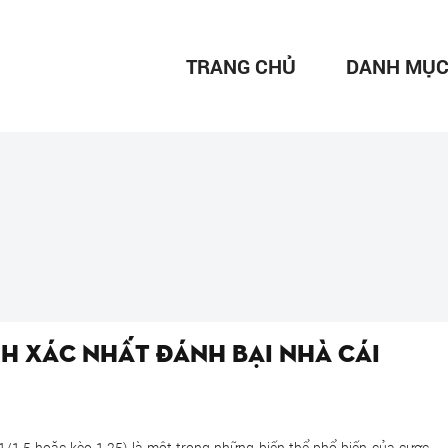
TRANG CHỦ
DANH MỤ
ính xác nhất đánh bại nhà cái
1/1.5 hoặc kèo 1.25) là một trong những biến thể phổ biến của cược