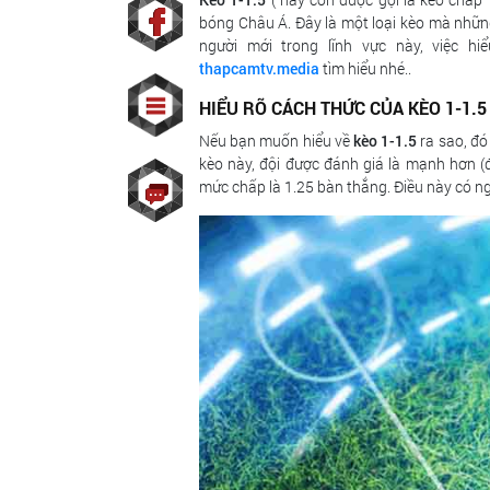
bóng Châu Á. Đây là một loại kèo mà những
người mới trong lĩnh vực này, việc h
thapcamtv.media
tìm hiểu nhé..
HIỂU RÕ CÁCH THỨC CỦA KÈO 1-1.5
Nếu bạn muốn hiểu về
kèo 1-1.5
ra sao, đó
kèo này, đội được đánh giá là mạnh hơn (đ
mức chấp là 1.25 bàn thắng. Điều này có ng