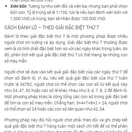
Xiên bốn
: Tương tự như xiên đôi và xiên ba, nhưng bạn phải chọn
bốn con. Tỷ lệ trúng sẽ là 1/100, tức là nếu bạn đánh xiên bốn với
1.000 VND và trúng, bạn sẽ nhận được 100.000 VND.
CÁCH ĐÁNH LÔ – THEO GIẢI ĐẶC BIỆT THỨ 7
Đánh lô theo giải đặc biệt thứ 7 là một phương pháp được nhiều
người chơi tin tưởng và áp dụng. Giải đặc biệt thứ 7 thường được
xem là có tính chất đặc biệt hơn so với các ngày khác trong tuần, do
đó, phân tích kết quả giải đặc biệt thứ 7 có thể mang lại những con
số may mắn.
Người chơi sẽ dựa vào kết quả giải đặc biệt của các ngày thứ 7 để
chọn số đánh lô. Ví dụ, nếu kết quả giải đặc biệt của thứ 7 tuần
trước là 34782, người chơi có thể chọn các con số từ kết quả này
như 34, 47, 82 hoặc các số lẻ khác nhau như 3, 4, 7, 8, 2 để đánh lô.
Một phương pháp khác là cộng tổng các con số trong giải đặc biệt
để tìm ra con số may mắn. Chẳng hạn, 3+4+7+8+2 = 24, người chơi
có thể chọn số 24 hoặc các con số liên quan như 42, 04.
Phương pháp này đòi hỏi người chơi phải theo dõi và ghi chép kết
quả giải đặc biệt thứ 7 hàng tuần một cách chi tiết để có thể phân