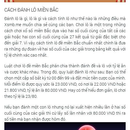
CÁCH ĐÁNH LÔ MIỀN BẮC
Đánh lô là gì, lô là gì và cách tính lô như thế nào là những điều mà
Xsmb.me muốn chia sẻ cùng các bạn. Chơi lô là một trong những
cách chơi xổ số miền Bắc dựa vào hai số cuối cùng của tất cả các
giải hoặc hai con số cuối cùng của 27 kết quả từ giải đặc biệt cho
đến giải 7. Vì vậy, cách tính lô đề miền Bắc chuẩn nhất chính là đưa
ra những dự đoán về hai số cuối của các giải trong bảng kết quả với
tỷ lệ chính xác cao nhất.
Luật chơi lô đề miền Bắc phân chia thành đánh đề và lô với tỷ lệ ăn
và cược khác nhau. Trong đó, quy luật đánh lô như sau: Bạn có thể
chọn một cặp số bất kỳ từ 00 đến 99 và đặt mức tiền cược của mình.
Mỗi điểm lô được quy ước là 23.000 VND, có nơi là 22.000 VND hoặc
21.800 VND, tỷ lệ ăn là 80.000 VND. Hay có thể hiểu đơn giản, lô chơi
theo tỷ lệ là 23/80.
Nếu bạn đánh một con lô nhưng nó lại xuất hiện nhiều lần ở hai số
cuối cùng của các giải thì cứ lấy số lần nhân với 80.000 VND thì ra
số tiền mà bạn nhận được hôm đó.