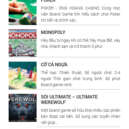
POKER - ÔNG HOÀNG CASINO Cùng Học
viện Board Game tìm hiểu cách chơi Poker
chi tiết và chính xác...
MONOPOLY
Hãy đầu tư ngay khi có thể, hãy mua đất, xây
nhà, khách sạn và trở thành tỉ phú!
CỜ CÁ NGỰA
Thể loại: Chiến thuật, Số người chơi: 2-4
người Thời gian chơi trung bình: 60 phút
Board game rank:
SÓI ULTIMATE – ULTIMATE
WEREWOLF
Một board game sở hữu khá nhiều các phiên
bản được cái tiến, bổ sung các tuyến nhân
vật giúp...