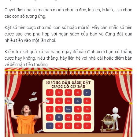
Quyết định loại lô mà bạn muốn chơi: lô đơn, lô xiên, lô kép,… và chọn
các con số tương ứng.
Đặt số tiền cược cho mỗi con số hoặc mỗi lô. Hãy cân nhắc số tiền
cược sao cho phù hợp với ngân sách của bạn và đừng đặt quá
nhiều tiền vào một lần chơi.
Kiểm tra kết quả xổ số hàng ngày để xác định xem bạn có thắng
cược hay không. Nếu thắng, hãy liên hệ với nhà cái hoặc điểm bán
vé để nhận tiền thưởng.