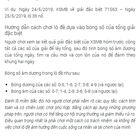
Ví dụ: Ngày 24/5/2019, XSMB về giải đặc biệt 71563 – Ngày
25/5/2019, lô 36 nổ.
Hướng dẫn cách chơi lô đề dựa vào bóng số của tổng giải
đặc biệt
Người chơi xem lại kết quả giải đặc biệt của XSMB hôm trước, cộng
tất cả các số của giải để lấy tổng, sau đó tính bóng số âm dương
của tổng ngày, tìm ra cầu mới và con lộn của nó để đánh theo
khung hai ngày.
Bóng số âm dương trong lô đề như sau:
Bóng dương của các số: 0-5; 1-6; 2-7; 3-8; 4-9 (và ngược lại).
Bóng âm của các số: 0-7; 1-4; 2-9; 3-6; 5-8 (và ngược lại).
Đánh lô miền Bắc đòi hỏi người chơi phải nắm rõ các quy tắc, cách tính
toán và có chiến lược chơi phù hợp. Bằng cách áp dụng những phương
pháp trên, người chơi có thể tăng cơ hội trúng thưởng và giảm thiểu rủi ro.
Điều quan trọng nhất là phải chơi một cách có trách nhiệm và không để
việc chơi lô đề ảnh hưởng đến cuộc sống cá nhân và tài chính của mình.