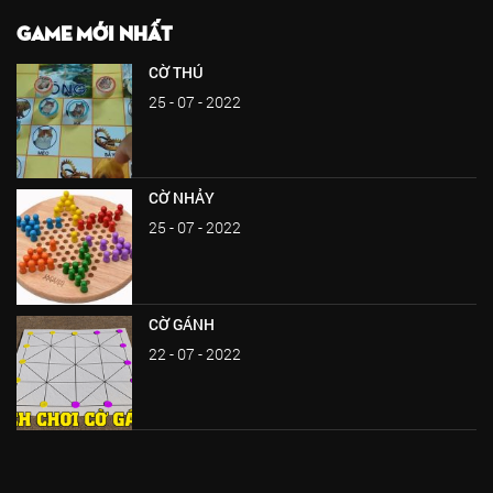
GAME MỚI NHẤT
CỜ THÚ
25 - 07 - 2022
CỜ NHẢY
25 - 07 - 2022
CỜ GÁNH
22 - 07 - 2022