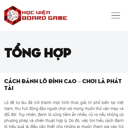
Tổng hợp
Cách đánh lô đỉnh cao – Chơi là phát
tài
Lô đề từ lâu đã trở thành một hình thức giải trí phổ biến tại Việt
Nam, thu hút đông đảo người chơi với mong muốn thử vận may và
đổi đời. Tuy nhiên, đánh lô cũng tiềm ẩn nhiều rủi ro nếu không có
phương pháp và chiến thuật hợp lý. Do đó, việc tìm hiểu cách đánh
lô hiệu quả là điều cần thiết cho những ai muốn tham gia vào trò