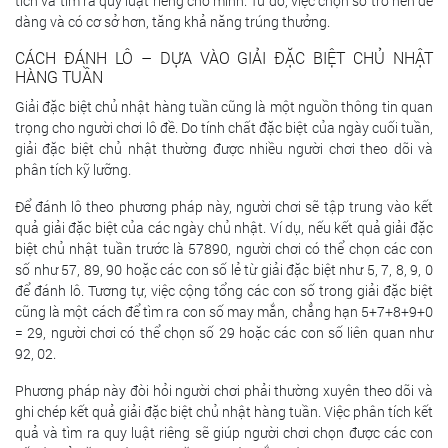
tích và tìm ra quy luật riêng cho mình. Từ đó, việc chọn số trở nên dễ
dàng và có cơ sở hơn, tăng khả năng trúng thưởng.
CÁCH ĐÁNH LÔ – DỰA VÀO GIẢI ĐẶC BIỆT CHỦ NHẬT
HÀNG TUẦN
Giải đặc biệt chủ nhật hàng tuần cũng là một nguồn thông tin quan
trọng cho người chơi lô đề. Do tính chất đặc biệt của ngày cuối tuần,
giải đặc biệt chủ nhật thường được nhiều người chơi theo dõi và
phân tích kỹ lưỡng.
Để đánh lô theo phương pháp này, người chơi sẽ tập trung vào kết
quả giải đặc biệt của các ngày chủ nhật. Ví dụ, nếu kết quả giải đặc
biệt chủ nhật tuần trước là 57890, người chơi có thể chọn các con
số như 57, 89, 90 hoặc các con số lẻ từ giải đặc biệt như 5, 7, 8, 9, 0
để đánh lô. Tương tự, việc cộng tổng các con số trong giải đặc biệt
cũng là một cách để tìm ra con số may mắn, chẳng hạn 5+7+8+9+0
= 29, người chơi có thể chọn số 29 hoặc các con số liên quan như
92, 02.
Phương pháp này đòi hỏi người chơi phải thường xuyên theo dõi và
ghi chép kết quả giải đặc biệt chủ nhật hàng tuần. Việc phân tích kết
quả và tìm ra quy luật riêng sẽ giúp người chơi chọn được các con