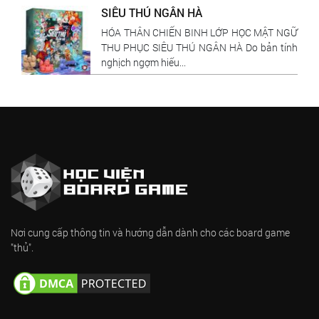
SIÊU THÚ NGÂN HÀ
HÓA THÂN CHIẾN BINH LỚP HỌC MẬT NGỮ
THU PHỤC SIÊU THÚ NGÂN HÀ Do bản tính
nghịch ngợm hiếu...
Nơi cung cấp thông tin và hướng dẫn dành cho các board game
"thủ".