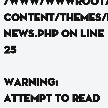
/www/wwwroot/h
content/themes/
news.php
on line
25
Warning
:
Attempt to read