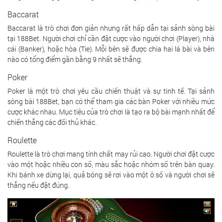
Baccarat
Baccarat là trò chơi đơn giản nhưng rất hấp dẫn tại sảnh sòng bài
tại 188Bet. Người chơi chỉ cần đặt cược vào người chơi (Player), nhà
cái (Banker), hoặc hòa (Tie). Mỗi bên sẽ được chia hai lá bài và bên
nào có tổng điểm gần bằng 9 nhất sẽ thắng.
Poker
Poker là một trò chơi yêu cầu chiến thuật và sự tinh tế. Tại sảnh
sòng bài 188Bet, bạn có thể tham gia các bàn Poker với nhiều mức
cược khác nhau. Mục tiêu của trò chơi là tạo ra bộ bài mạnh nhất để
chiến thắng các đối thủ khác.
Roulette
Roulette là trò chơi mang tính chất may rủi cao. Người chơi đặt cược
vào một hoặc nhiều con số, màu sắc hoặc nhóm số trên bàn quay.
Khi bánh xe dừng lại, quả bóng sẽ rơi vào một ô số và người chơi sẽ
thắng nếu đặt đúng.