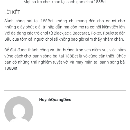
Một số trò chơi khác tại sảnh game bài 188Bet
LỜI KẾT
Sảnh sòng bài tại 188Bet không chỉ mang đến cho người chơi
những giây phút giải trí hấp dẫn mà còn mở ra cơ hội kiếm tiền lớn.
Với đa dạng các trò chơi từ Blackjack, Baccarat, Poker, Roulette đến
Bầu cua tôm cá, người chơi sẽ không bao giờ cảm thấy nhàm chán.
Để đạt được thành công và tận hưởng trọn vẹn niềm vui, việc nắm
vững cách chơi sảnh sòng bài tại 188Bet là vô cùng cần thiết. Chúc
bạn có những trải nghiệm tuyệt vời và may mắn tại sảnh sòng bài
188Bet!
HuynhQuangDieu