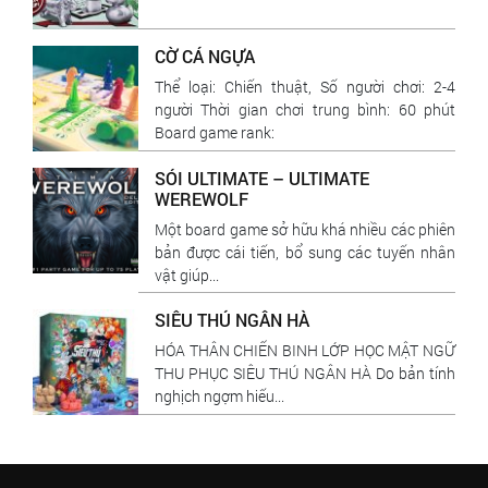
CỜ CÁ NGỰA
Thể loại: Chiến thuật, Số người chơi: 2-4
người Thời gian chơi trung bình: 60 phút
Board game rank:
SÓI ULTIMATE – ULTIMATE
WEREWOLF
Một board game sở hữu khá nhiều các phiên
bản được cái tiến, bổ sung các tuyến nhân
vật giúp...
SIÊU THÚ NGÂN HÀ
HÓA THÂN CHIẾN BINH LỚP HỌC MẬT NGỮ
THU PHỤC SIÊU THÚ NGÂN HÀ Do bản tính
nghịch ngợm hiếu...