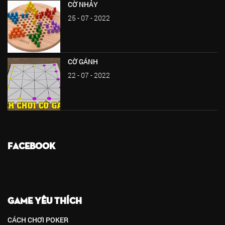
CỜ NHẢY
25 - 07 - 2022
CỜ GÁNH
22 - 07 - 2022
FACEBOOK
GAME YÊU THÍCH
CÁCH CHƠI POKER