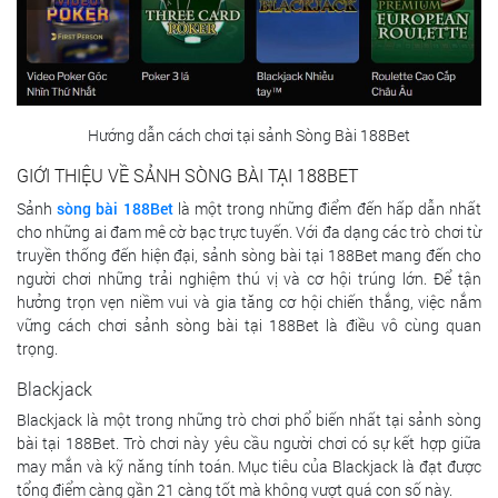
Hướng dẫn cách chơi tại sảnh Sòng Bài 188Bet
GIỚI THIỆU VỀ SẢNH SÒNG BÀI TẠI 188BET
Sảnh
sòng bài 188Bet
là một trong những điểm đến hấp dẫn nhất
cho những ai đam mê cờ bạc trực tuyến. Với đa dạng các trò chơi từ
truyền thống đến hiện đại, sảnh sòng bài tại 188Bet mang đến cho
người chơi những trải nghiệm thú vị và cơ hội trúng lớn. Để tận
hưởng trọn vẹn niềm vui và gia tăng cơ hội chiến thắng, việc nắm
vững cách chơi sảnh sòng bài tại 188Bet là điều vô cùng quan
trọng.
Blackjack
Blackjack là một trong những trò chơi phổ biến nhất tại sảnh sòng
bài tại 188Bet. Trò chơi này yêu cầu người chơi có sự kết hợp giữa
may mắn và kỹ năng tính toán. Mục tiêu của Blackjack là đạt được
tổng điểm càng gần 21 càng tốt mà không vượt quá con số này.