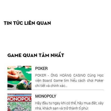
Tin tức liên quan
Game quan tâm nhất
POKER
POKER - ÔNG HOÀNG CASINO Cùng Học
viện Board Game tìm hiểu cách chơi Poker
chi tiết và chính xác...
MONOPOLY
Hãy đầu tư ngay khi có thể, hãy mua đất, xây
nhà, khách sạn và trở thành tỉ phú!