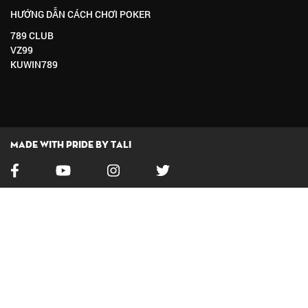
HƯỚNG DẪN CÁCH CHƠI POKER
789 CLUB
VZ99
KUWIN789
Made with pride by Tali