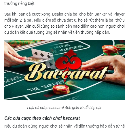
thưởng riêng biệt.
Sau khi bạn đã cược xong, Dealer chia bài cho bên Banker và Player
mỗi bên 2 lá bài. Nếu điểm số chưa đạt 6, họ sẽ rút thêm lá bài thứ 3
cho Player. Đến cuối cùng so sánh bên nào điểm cao hơn, người chơi
dự đoán kết quả tương ứng sẽ nhận về tiền thưởng hấp dẫn.
Luật cá cược baccarat đơn giản và dễ tiếp cận
Các cửa cược theo cách chơi baccarat
Nếu dự đoán đúng, người chơi sẽ nhận về tiền thưởng hấp dẫn từ hệ