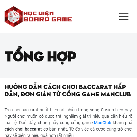
Tổng hợp
Hướng Dẫn Cách Chơi Baccarat Hấp
Dẫn, Đơn Giản Từ Cổng Game Manclub
Trò chơi baccarat xuất hiện rất nhiều trong sòng Casino hiện nay.
Người chơi muốn có được trải nghiệm giải trí hiệu quả cần hiểu rõ
luật lệ. Dưới đây, chúng hãy cùng cổng game
ManClub
khám phá
cách chơi baccarat
cơ bản nhất. Từ đó việc cá cược cùng trò chơi
này sẽ diễn ra hiệu quả hơn rất nhiều.