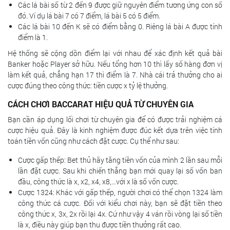
Các lá bài số từ 2 đến 9 được giữ nguyên điểm tương ứng con số
đó. Ví dụ lá bài 7 có 7 điểm, lá bài 5 có 5 điểm.
Các lá bài 10 đến K sẽ có điểm bằng 0. Riêng lá bài A được tính
điểm là 1.
Hệ thống sẽ cộng dồn điểm lại với nhau để xác định kết quả bài
Banker hoặc Player sở hữu. Nếu tổng hơn 10 thì lấy số hàng đơn vị
làm kết quả, chẳng hạn 17 thì điểm là 7. Nhà cái trả thưởng cho ai
cược đúng theo công thức: tiền cược x tỷ lệ thưởng.
CÁCH CHƠI BACCARAT HIỆU QUẢ TỪ CHUYÊN GIA
Bạn cần áp dụng lối chơi từ chuyên gia để có được trải nghiệm cá
cược hiệu quả. Đây là kinh nghiệm được đúc kết dựa trên việc tính
toán tiền vốn cũng như cách đặt cược. Cụ thể như sau:
Cược gấp thếp: Bet thủ hãy tăng tiền vốn của mình 2 lần sau mỗi
lần đặt cược. Sau khi chiến thắng bạn mới quay lại số vốn ban
đầu, công thức là x, x2, x4, x8,…với x là số vốn cược.
Cược 1324: Khác với gấp thếp, người chơi có thể chọn 1324 làm
công thức cá cược. Đối với kiểu chơi này, bạn sẽ đặt tiền theo
công thức x, 3x, 2x rồi lại 4x. Cứ như vậy 4 ván rồi vòng lại số tiền
là x, điều này giúp bạn thu được tiền thưởng rất cao.