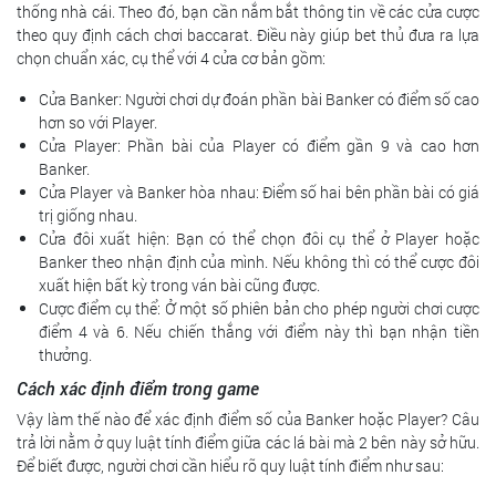
thống nhà cái. Theo đó, bạn cần nắm bắt thông tin về các cửa cược
theo quy định cách chơi baccarat. Điều này giúp bet thủ đưa ra lựa
chọn chuẩn xác, cụ thể với 4 cửa cơ bản gồm:
Cửa Banker: Người chơi dự đoán phần bài Banker có điểm số cao
hơn so với Player.
Cửa Player: Phần bài của Player có điểm gần 9 và cao hơn
Banker.
Cửa Player và Banker hòa nhau: Điểm số hai bên phần bài có giá
trị giống nhau.
Cửa đôi xuất hiện: Bạn có thể chọn đôi cụ thể ở Player hoặc
Banker theo nhận định của mình. Nếu không thì có thể cược đôi
xuất hiện bất kỳ trong ván bài cũng được.
Cược điểm cụ thể: Ở một số phiên bản cho phép người chơi cược
điểm 4 và 6. Nếu chiến thắng với điểm này thì bạn nhận tiền
thưởng.
Cách xác định điểm trong game
Vậy làm thế nào để xác định điểm số của Banker hoặc Player? Câu
trả lời nằm ở quy luật tính điểm giữa các lá bài mà 2 bên này sở hữu.
Để biết được, người chơi cần hiểu rõ quy luật tính điểm như sau: