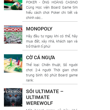
POKER - ÔNG HOÀNG CASINO
Cùng Học viện Board Game tìm
hiểu cách chơi Poker chi tiết và
chính xác...
MONOPOLY
Hãy đầu tư ngay khi có thể, hãy
mua đất, xây nhà, khách sạn và
trở thành tỉ phú!
CỜ CÁ NGỰA
Thể loại: Chiến thuật, Số người
chơi: 2-4 người Thời gian chơi
trung bình: 60 phút Board game
rank:
SÓI ULTIMATE –
ULTIMATE
WEREWOLF