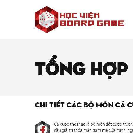
Tổng hợp
Chi Tiết Các Bộ Môn Cá C
Cá cược
thể thao
là bộ môn đặt cược trực 
cầu giải trí thỏa mãn đam mê của mình, ngư