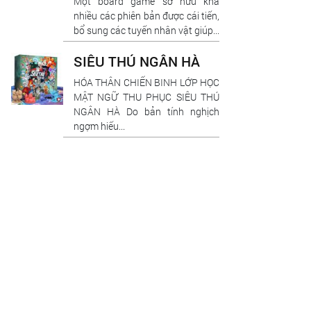
Một board game sở hữu khá
nhiều các phiên bản được cái tiến,
bổ sung các tuyến nhân vật giúp...
SIÊU THÚ NGÂN HÀ
HÓA THÂN CHIẾN BINH LỚP HỌC
MẬT NGỮ THU PHỤC SIÊU THÚ
NGÂN HÀ Do bản tính nghịch
ngợm hiếu...