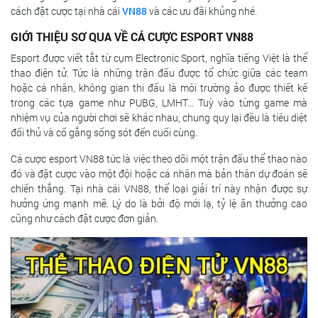
cách đặt cược tại nhà cái
VN88
và các ưu đãi khủng nhé.
GIỚI THIỆU SƠ QUA VỀ CÁ CƯỢC ESPORT VN88
Esport được viết tắt từ cụm Electronic Sport, nghĩa tiếng Việt là thể
thao điện tử. Tức là những trận đấu được tổ chức giữa các team
hoặc cá nhân, không gian thi đấu là môi trường ảo được thiết kế
trong các tựa game như PUBG, LMHT… Tuỳ vào từng game mà
nhiệm vụ của người chơi sẽ khác nhau, chung quy lại đều là tiêu diệt
đối thủ và cố gắng sống sót đến cuối cùng.
Cá cược esport VN88 tức là việc theo dõi một trận đấu thể thao nào
đó và đặt cược vào một đội hoặc cá nhân mà bản thân dự đoán sẽ
chiến thắng. Tại nhà cái VN88, thể loại giải trí này nhận được sự
hưởng ứng mạnh mẽ. Lý do là bởi độ mới lạ, tỷ lệ ăn thưởng cao
cũng như cách đặt cược đơn giản.