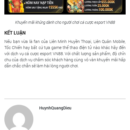
Khuyến mãi khủng dành cho người chơi cá cược esport VN88
KẾT LUẬN
Nếu bạn vừa là fan của Liên Minh Huyền Thoại, Liên Quân Mobile,
Tốc Chiến hay bất cứ tựa game thể thao điện tử nào khác hãy đến
với dịch vụ cá cược esport VN88. Với chất lượng sản phẩm, độ chỉn
chu của dịch vụ chăm sóc khách hàng cùng vô vàn khuyến mãi hấp
dẫn chắc chắn sẽ làm hài lòng người chơi.
HuynhQuangDieu