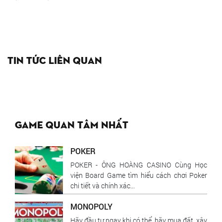
Tin tức liên quan
Game quan tâm nhất
POKER
POKER - ÔNG HOÀNG CASINO Cùng Học
viện Board Game tìm hiểu cách chơi Poker
chi tiết và chính xác...
MONOPOLY
Hãy đầu tư ngay khi có thể, hãy mua đất, xây