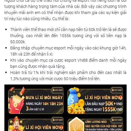
Người chơi cá độ thể thao nói chung và esport nói riêng luôn là đối
tượng khách hàng trọng tâm của nhà cái. Bởi vậy các chương trình
khuyến mãi anh em có thể nhận được khi tham gia các sự kiện giải
trí này lúc nào cũng nhiều. Cụ thể là:
Thành viên thể thao mới chỉ cần nạp tiền từ 50k trở lên là sẽ được
thưởng, cao nhất lên đến 1555k tương ứng với số tiền nạp là
50.000k.
Đăng nhập chuyên mục esport mỗi ngày vào các khung giờ 14h,
18h và 23h để nhận lì xì.
Khi vào chuyên mục
cá cược esport VN88 điểm danh mỗi ngày
bạn cũng được nhận quà tặng.
Hoàn trả từ 1% khi trải nghiệm sản phẩm cho đến cao nhất là
1,3% tương ứng với mức cược 50 triệu điểm trở lên.