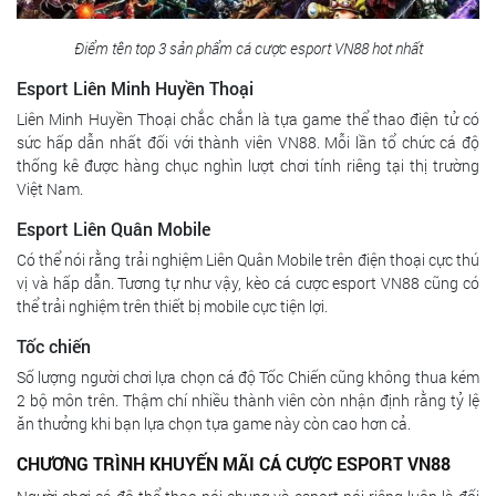
Điểm tên top 3 sản phẩm cá cược esport VN88 hot nhất
Esport Liên Minh Huyền Thoại
Liên Minh Huyền Thoại chắc chắn là tựa game thể thao điện tử có
sức hấp dẫn nhất đối với thành viên VN88. Mỗi lần tổ chức cá độ
thống kê được hàng chục nghìn lượt chơi tính riêng tại thị trường
Việt Nam.
Esport Liên Quân Mobile
Có thể nói rằng trải nghiệm Liên Quân Mobile trên điện thoại cực thú
vị và hấp dẫn. Tương tự như vậy, kèo cá cược esport VN88 cũng có
thể trải nghiệm trên thiết bị mobile cực tiện lợi.
Tốc chiến
Số lượng người chơi lựa chọn cá độ Tốc Chiến cũng không thua kém
2 bộ môn trên. Thậm chí nhiều thành viên còn nhận định rằng tỷ lệ
ăn thưởng khi bạn lựa chọn tựa game này còn cao hơn cả.
CHƯƠNG TRÌNH KHUYẾN MÃI CÁ CƯỢC ESPORT VN88