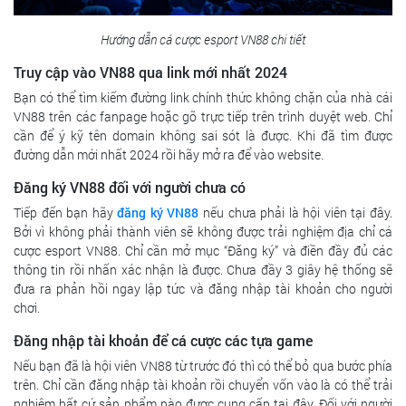
Hướng dẫn cá cược esport VN88 chi tiết
Truy cập vào VN88 qua link mới nhất 2024
Bạn có thể tìm kiếm đường link chính thức không chặn của nhà cái
VN88 trên các fanpage hoặc gõ trực tiếp trên trình duyệt web. Chỉ
cần để ý kỹ tên domain không sai sót là được. Khi đã tìm được
đường dẫn mới nhất 2024 rồi hãy mở ra để vào website.
Đăng ký VN88 đối với người chưa có
Tiếp đến bạn hãy
đăng ký VN88
nếu chưa phải là hội viên tại đây.
Bởi vì không phải thành viên sẽ không được trải nghiệm địa chỉ cá
cược esport VN88. Chỉ cần mở mục “Đăng ký” và điền đầy đủ các
thông tin rồi nhấn xác nhận là được. Chưa đầy 3 giây hệ thống sẽ
đưa ra phản hồi ngay lập tức và đăng nhập tài khoản cho người
chơi.
Đăng nhập tài khoản để cá cược các tựa game
Nếu bạn đã là hội viên VN88 từ trước đó thì có thể bỏ qua bước phía
trên. Chỉ cần đăng nhập tài khoản rồi chuyển vốn vào là có thể trải
nghiệm bất cứ sản phẩm nào được cung cấp tại đây. Đối với người