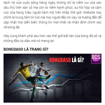
tách rời của cuộc sống hàng ngày, không chỉ là niềm vui của các
cầu thủ trên sân cỏ mà còn là niềm hạnh phúc, sự hồi hộp và cảm
xúc của hàng triệu người hâm mộ trên khắp thế giới. Website này
chính là trung tâm tin tức mà mọi người đều tin cậy và hướng đến để
cập nhật mọi diễn biến, thông tin mới nhất và nhận định chính xác
về bóng đá.
Hãy cùng khám phá sâu hơn vào thế giới bất tận của bóng đá số và
những điều kỳ diệu mà nó mang lại!
BONGDASO LÀ TRANG GÌ?