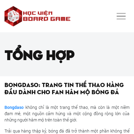
Tổng hợp
Bongdaso: Trang tin thể thao hàng
đầu dành cho fan hâm mộ bóng đá
Bongdaso
không chỉ là một trang thể thao, mà còn là một niềm
đam mê, một nguồn cảm hứng và một cộng đồng rộng lớn của
những người hâm mộ trên toàn thế giới.
Trải qua hàng thập kỷ, bóng đá đã trở thành một phần không thể