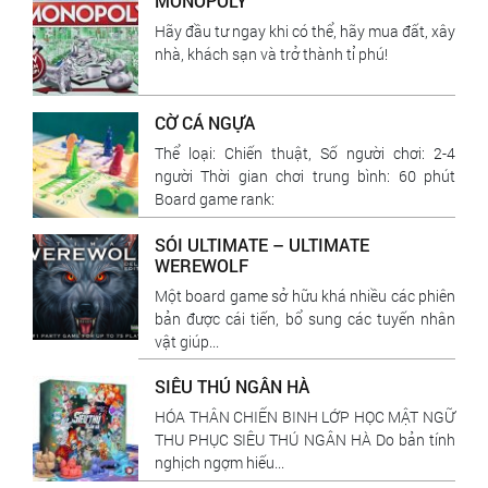
MONOPOLY
Hãy đầu tư ngay khi có thể, hãy mua đất, xây
nhà, khách sạn và trở thành tỉ phú!
CỜ CÁ NGỰA
Thể loại: Chiến thuật, Số người chơi: 2-4
người Thời gian chơi trung bình: 60 phút
Board game rank:
SÓI ULTIMATE – ULTIMATE
WEREWOLF
Một board game sở hữu khá nhiều các phiên
bản được cái tiến, bổ sung các tuyến nhân
vật giúp...
SIÊU THÚ NGÂN HÀ
HÓA THÂN CHIẾN BINH LỚP HỌC MẬT NGỮ
THU PHỤC SIÊU THÚ NGÂN HÀ Do bản tính
nghịch ngợm hiếu...