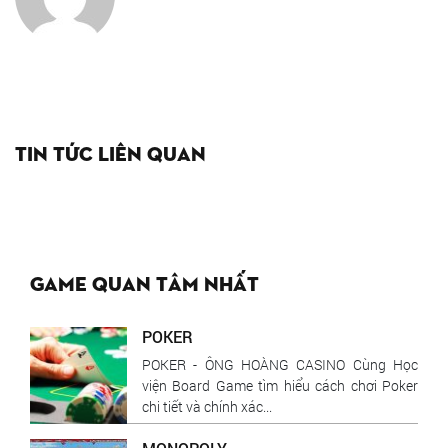
Tin tức liên quan
Game quan tâm nhất
POKER
POKER - ÔNG HOÀNG CASINO Cùng Học
viện Board Game tìm hiểu cách chơi Poker
chi tiết và chính xác...