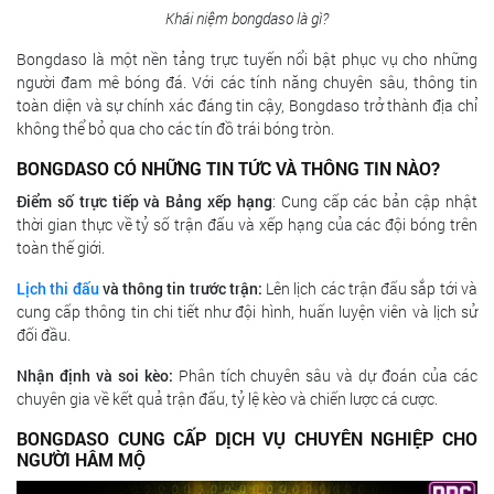
Khái niệm bongdaso là gì?
Bongdaso là một nền tảng trực tuyến nổi bật phục vụ cho những
người đam mê bóng đá. Với các tính năng chuyên sâu, thông tin
toàn diện và sự chính xác đáng tin cậy, Bongdaso trở thành địa chỉ
không thể bỏ qua cho các tín đồ trái bóng tròn.
BONGDASO CÓ NHỮNG TIN TỨC VÀ THÔNG TIN NÀO?
Điểm số trực tiếp và Bảng xếp hạng
: Cung cấp các bản cập nhật
thời gian thực về tỷ số trận đấu và xếp hạng của các đội bóng trên
toàn thế giới.
Lịch thi đấu
và thông tin trước trận:
Lên lịch các trận đấu sắp tới và
cung cấp thông tin chi tiết như đội hình, huấn luyện viên và lịch sử
đối đầu.
Nhận định và soi kèo:
Phân tích chuyên sâu và dự đoán của các
chuyên gia về kết quả trận đấu, tỷ lệ kèo và chiến lược cá cược.
BONGDASO CUNG CẤP DỊCH VỤ CHUYÊN NGHIỆP CHO
NGƯỜI HÂM MỘ