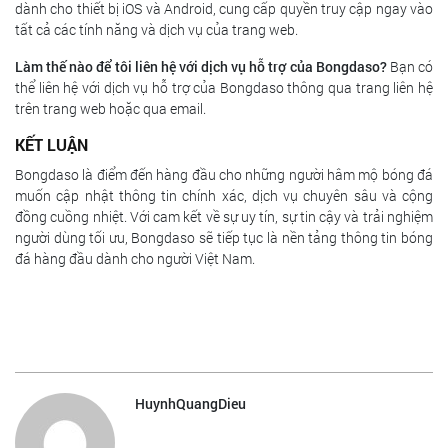
dành cho thiết bị iOS và Android, cung cấp quyền truy cập ngay vào
tất cả các tính năng và dịch vụ của trang web.
Làm thế nào để tôi liên hệ với dịch vụ hỗ trợ của Bongdaso?
Bạn có
thể liên hệ với dịch vụ hỗ trợ của Bongdaso thông qua trang liên hệ
trên trang web hoặc qua email.
KẾT LUẬN
Bongdaso là điểm đến hàng đầu cho những người hâm mộ bóng đá
muốn cập nhật thông tin chính xác, dịch vụ chuyên sâu và cộng
đồng cuồng nhiệt. Với cam kết về sự uy tín, sự tin cậy và trải nghiệm
người dùng tối ưu, Bongdaso sẽ tiếp tục là nền tảng thông tin bóng
đá hàng đầu dành cho người Việt Nam.
HuynhQuangDieu