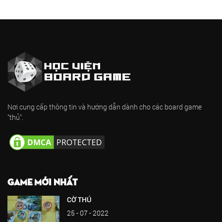
Nơi cung cấp thông tin và hướng dẫn dành cho các board game
"thủ".
GAME MỚI NHẤT
CỜ THÚ
25 - 07 - 2022