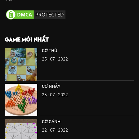
GAME MỚI NHẤT
CỜ THÚ
25 - 07 - 2022
CỜ NHẢY
25 - 07 - 2022
CỜ GÁNH
22 - 07 - 2022