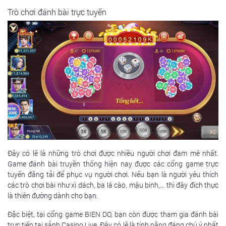
Trò chơi đánh bài trực tuyến
Đây có lẽ là những trò chơi được nhiều người chơi đam mê nhất.
Game đánh bài truyền thống hiện nay được các cổng game trực
tuyến đăng tải để phục vụ người chơi. Nếu bạn là người yêu thích
các trò chơi bài như xì dách, ba lá cào, mậu binh,… thì đây đích thực
là thiên đường dành cho bạn.
Đặc biệt, tại cổng game BIEN DO, bạn còn được tham gia đánh bài
trực tiếp tại sảnh Casino Live. Đây có lẽ là tính năng đáng chú ý nhất