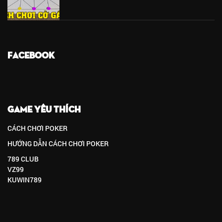
FACEBOOK
GAME YÊU THÍCH
CÁCH CHƠI POKER
HƯỚNG DẪN CÁCH CHƠI POKER
789 CLUB
VZ99
KUWIN789