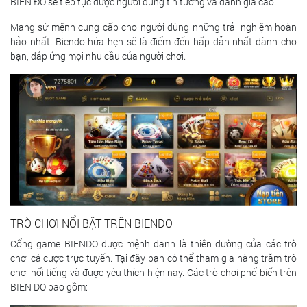
BIẾN ĐÔ sẽ tiếp tục được người dùng tin tưởng và đánh giá cao.
Mang sứ mệnh cung cấp cho người dùng những trải nghiệm hoàn
hảo nhất. Biendo hứa hẹn sẽ là điểm đến hấp dẫn nhất dành cho
bạn, đáp ứng mọi nhu cầu của người chơi.
TRÒ CHƠI NỔI BẬT TRÊN BIENDO
Cổng game BIENDO được mệnh danh là thiên đường của các trò
chơi cá cược trực tuyến. Tại đây bạn có thể tham gia hàng trăm trò
chơi nổi tiếng và được yêu thích hiện nay. Các trò chơi phổ biến trên
BIEN DO bao gồm: