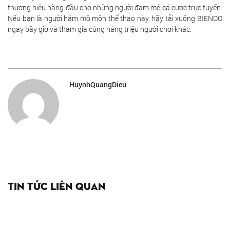
thương hiệu hàng đầu cho những người đam mê cá cược trực tuyến.
Nếu bạn là người hâm mộ môn thể thao này, hãy tải xuống BIENDO
ngay bây giờ và tham gia cùng hàng triệu người chơi khác.
HuynhQuangDieu
Tin tức liên quan