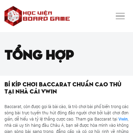
Tổng hợp
Bí kíp chơi Baccarat chuẩn cao thủ
tại nhà cái Vwin
Baccarat, còn được gọi là bài cào, là trò chơi bài phổ biến trong các
sòng bài trực tuyến thu hút đông đảo người chơi bởi luật chơi đơn
giản, dễ hiểu và tỷ lệ thắng cược cao. Tham gia Baccarat tại
Vwin
,
nhà cái uy tín hàng đầu Châu Á, bạn sẽ được hòa mình vào không
gian sòng bài sang trọng, đẳng cấp và có cơ hội rinh về những