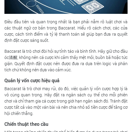
Điều đầu tiên và quan trọng nhất là bạn phải nắm rõ luật chơi và
các thuật ngữ cơ bản trong Baccarat. Hiểu rõ cách chơi, các cửa
cược, cách tính điểm và tỷ lệ thanh toán sẽ giúp bạn đưa ra quyết
định đặt cược sáng suốt.
Baccarat là trò chơi đòi hỏi sự tỉnh táo và bình tĩnh. Hãy giữ cho đầu
óc清醒, không nên cá cược khi cảm thấy mệt mỏi, buồn bã hoặc tức
giận. Quyết định đặt cược nên được đưa ra dựa trên logic và phân
tích chứ không nên dựa vào cảm xúc.
Quản lý vốn cược hiệu quả
Baccarat là trò chơi may rủi, do đó, việc quản lý vốn cược hợp lý là
vô cùng quan trọng. Hãy đặt ra ngân sách cụ thể cho mỗi phiên
chơi và chỉ tham gia cá cược trong giới hạn ngân sách đó. Tránh đặt
cược tất cả vào một ván bài và nên chia nhỏ số tiền cược để tăng cơ
hội chiến thắng.
Chiến thuật theo cầu