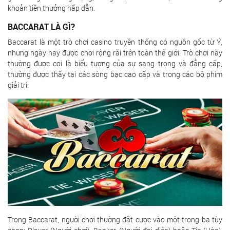
khoản tiền thưởng hấp dẫn.
BACCARAT LÀ GÌ?
Baccarat là một trò chơi casino truyền thống có nguồn gốc từ Ý,
nhưng ngày nay được chơi rộng rãi trên toàn thế giới. Trò chơi này
thường được coi là biểu tượng của sự sang trọng và đẳng cấp,
thường được thấy tại các sòng bạc cao cấp và trong các bộ phim
giải trí.
Trong Baccarat, người chơi thường đặt cược vào một trong ba tùy