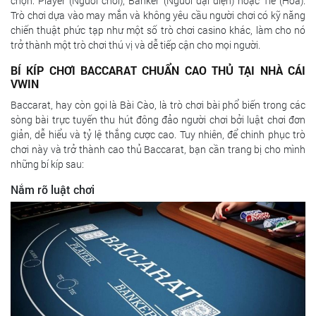
chọn: Player (Người chơi), Banker (Người đại diện) hoặc Tie (Hòa).
Trò chơi dựa vào may mắn và không yêu cầu người chơi có kỹ năng
chiến thuật phức tạp như một số trò chơi casino khác, làm cho nó
trở thành một trò chơi thú vị và dễ tiếp cận cho mọi người.
BÍ KÍP CHƠI BACCARAT CHUẨN CAO THỦ TẠI NHÀ CÁI
VWIN
Baccarat, hay còn gọi là Bài Cào, là trò chơi bài phổ biến trong các
sòng bài trực tuyến thu hút đông đảo người chơi bởi luật chơi đơn
giản, dễ hiểu và tỷ lệ thắng cược cao. Tuy nhiên, để chinh phục trò
chơi này và trở thành cao thủ Baccarat, bạn cần trang bị cho mình
những bí kíp sau:
Nắm rõ luật chơi