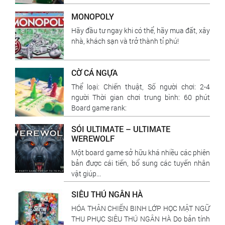
MONOPOLY
Hãy đầu tư ngay khi có thể, hãy mua đất, xây
nhà, khách sạn và trở thành tỉ phú!
CỜ CÁ NGỰA
Thể loại: Chiến thuật, Số người chơi: 2-4
người Thời gian chơi trung bình: 60 phút
Board game rank:
SÓI ULTIMATE – ULTIMATE
WEREWOLF
Một board game sở hữu khá nhiều các phiên
bản được cái tiến, bổ sung các tuyến nhân
vật giúp...
SIÊU THÚ NGÂN HÀ
HÓA THÂN CHIẾN BINH LỚP HỌC MẬT NGỮ
THU PHỤC SIÊU THÚ NGÂN HÀ Do bản tính