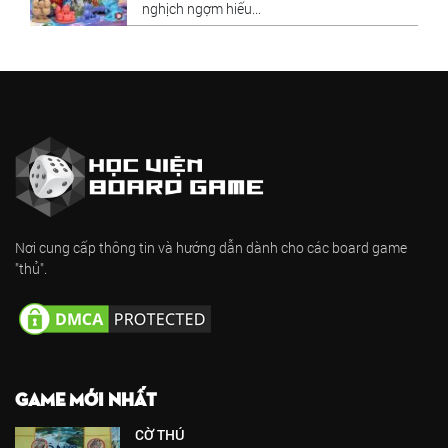
nghịch ngợm hiếu...
Nơi cung cấp thông tin và hướng dẫn dành cho các board game
"thủ".
GAME MỚI NHẤT
CỜ THÚ