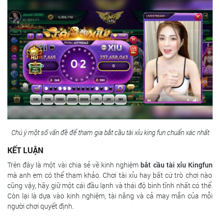
Chú ý một số vấn đề để tham gia bắt cầu tài xỉu king fun chuẩn xác nhất
KẾT LUẬN
Trên đây là một vài chia sẻ về kinh nghiệm
bắt cầu tài xỉu Kingfun
mà anh em có thể tham khảo. Chơi tài xỉu hay bất cứ trò chơi nào
cũng vậy, hãy giữ một cái đầu lạnh và thái độ bình tĩnh nhất có thể.
Còn lại là dựa vào kinh nghiệm, tài năng và cả may mắn của mỗi
người chơi quyết định.