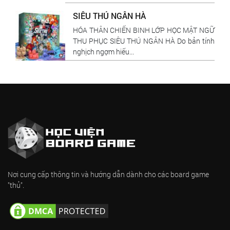
SIÊU THÚ NGÂN HÀ
HÓA THÂN CHIẾN BINH LỚP HỌC MẬT NGỮ
THU PHỤC SIÊU THÚ NGÂN HÀ Do bản tính
nghịch ngợm hiếu...
Nơi cung cấp thông tin và hướng dẫn dành cho các board game
"thủ".