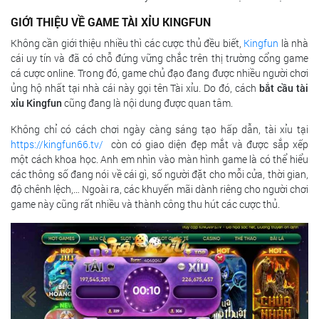
GIỚI THIỆU VỀ GAME TÀI XỈU KINGFUN
Không cần giới thiệu nhiều thì các cược thủ đều biết,
Kingfun
là nhà
cái uy tín và đã có chỗ đứng vững chắc trên thị trường cổng game
cá cược online. Trong đó, game chủ đạo đang được nhiều người chơi
ủng hộ nhất tại nhà cái này gọi tên Tài xỉu. Do đó, cách
bắt cầu tài
xỉu Kingfun
cũng đang là nội dung được quan tâm.
Không chỉ có cách chơi ngày càng sáng tạo hấp dẫn, tài xỉu tại
https://kingfun66.tv/
còn có giao diện đẹp mắt và được sắp xếp
một cách khoa học. Anh em nhìn vào màn hình game là có thể hiểu
các thông số đang nói về cái gì, số người đặt cho mỗi cửa, thời gian,
độ chênh lệch,… Ngoài ra, các khuyến mãi dành riêng cho người chơi
game này cũng rất nhiều và thành công thu hút các cược thủ.