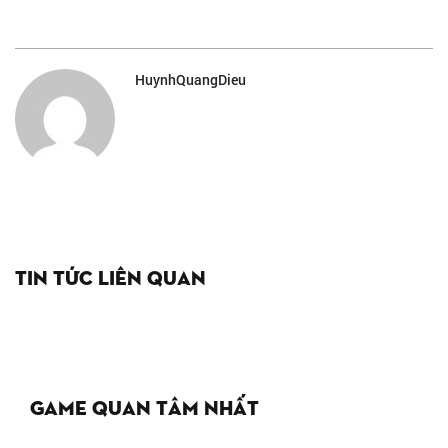
HuynhQuangDieu
Tin tức liên quan
Game quan tâm nhất