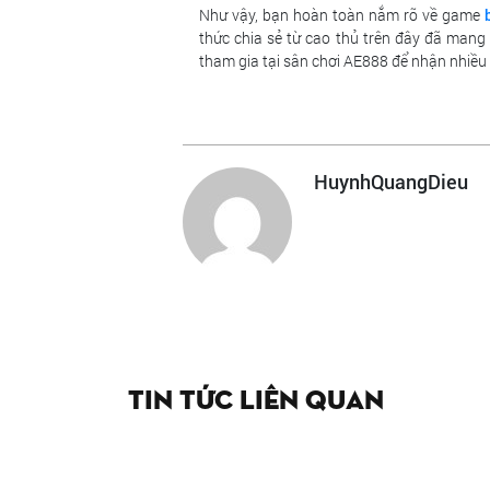
Như vậy, bạn hoàn toàn nắm rõ về game
thức chia sẻ từ cao thủ trên đây đã mang 
tham gia tại sân chơi AE888 để nhận nhiều 
HuynhQuangDieu
Tin tức liên quan