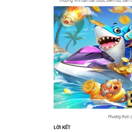
thưởng. Khi bạn đạt được điểm đủ, bạn 
Phương thức ch
LỜI KẾT