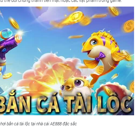
có thể đổi chúng thành tiền mặt hoặc các vật phẩm trong game.
ơi bắn cá tài lộc tại nhà cái AE888 đặc sắc