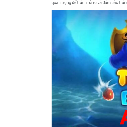
quan trọng để tránh rủi ro và đảm bảo trải