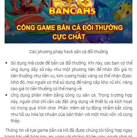
Các phương pháp hack săn cá đổi thưởng
Sử dụng mã code để bắn cá đổi thưởng. Khi này, các bạn có thể
ứng dụng dãy số này như một phương tiện để nhân đôi giá trị
tiền thưởng như tiền xu, kim cương hoặc vàng có thể nhận được.
Nhờ đó, mọi người có thể sử dụng để nâng cấp kho vũ khí, nâng
cao giá trị tiền thưởng có thể mang về.
Ứng dụng phần mềm bằng công cụ săn cá. Trong trường hợp
này, người chơi chỉ cần cài đặt ứng dụng về thiết bị và kích hoạt
nó trong quá trình chơi. Phần mềm sẽ tự động nhắm bắt cũng
như tối ưu hóa lợi nhuận của bản thân với một mức vốn vô cùng
thấp.
Thông tin về tựa game bắn cá H5 đã được chúng tôi tổng hợp ngay
trong bài viết hôm nay. Hy vọng với những dữ liệu này, người chơi có