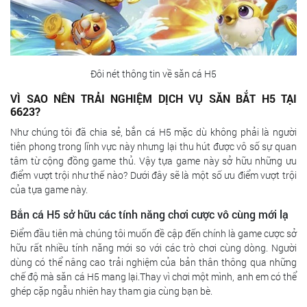
Đôi nét thông tin về săn cá H5
VÌ SAO NÊN TRẢI NGHIỆM DỊCH VỤ SĂN BẮT H5 TẠI
6623?
Như chúng tôi đã chia sẻ, bắn cá H5 mặc dù không phải là người
tiên phong trong lĩnh vực này nhưng lại thu hút được vô số sự quan
tâm từ cộng đồng game thủ. Vậy tựa game này sở hữu những ưu
điểm vượt trội như thế nào? Dưới đây sẽ là một số ưu điểm vượt trội
của tựa game này.
Bắn cá H5 sở hữu các tính năng chơi cược vô cùng mới lạ
Điểm đầu tiên mà chúng tôi muốn đề cập đến chính là game cược sở
hữu rất nhiều tính năng mới so với các trò chơi cùng dòng. Người
dùng có thể nâng cao trải nghiệm của bản thân thông qua những
chế độ mà săn cá H5 mang lại.Thay vì chơi một mình, anh em có thể
ghép cặp ngẫu nhiên hay tham gia cùng bạn bè.