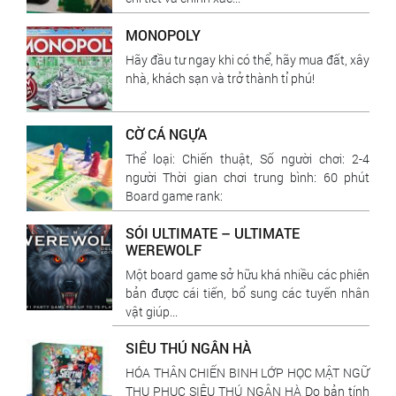
MONOPOLY
Hãy đầu tư ngay khi có thể, hãy mua đất, xây
nhà, khách sạn và trở thành tỉ phú!
CỜ CÁ NGỰA
Thể loại: Chiến thuật, Số người chơi: 2-4
người Thời gian chơi trung bình: 60 phút
Board game rank:
SÓI ULTIMATE – ULTIMATE
WEREWOLF
Một board game sở hữu khá nhiều các phiên
bản được cái tiến, bổ sung các tuyến nhân
vật giúp...
SIÊU THÚ NGÂN HÀ
HÓA THÂN CHIẾN BINH LỚP HỌC MẬT NGỮ
THU PHỤC SIÊU THÚ NGÂN HÀ Do bản tính