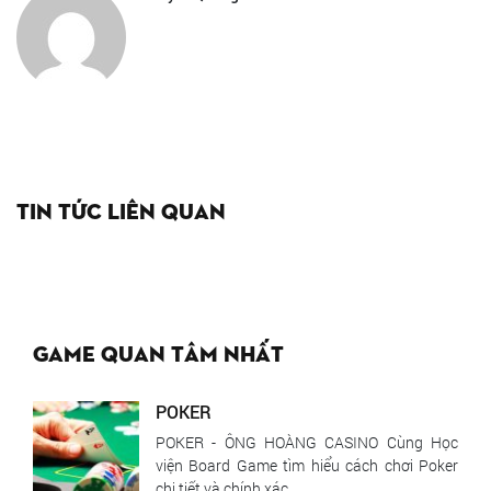
Tin tức liên quan
Game quan tâm nhất
POKER
POKER - ÔNG HOÀNG CASINO Cùng Học
viện Board Game tìm hiểu cách chơi Poker
chi tiết và chính xác...