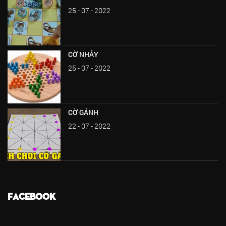
25 - 07 - 2022
CỜ NHẢY
25 - 07 - 2022
CỜ GÁNH
22 - 07 - 2022
FACEBOOK