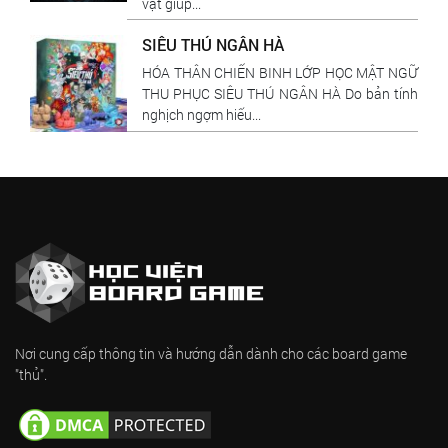
vật giúp...
SIÊU THÚ NGÂN HÀ
HÓA THÂN CHIẾN BINH LỚP HỌC MẬT NGỮ
THU PHỤC SIÊU THÚ NGÂN HÀ Do bản tính
nghịch ngợm hiếu...
Nơi cung cấp thông tin và hướng dẫn dành cho các board game
"thủ".