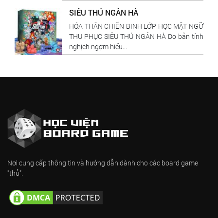
SIÊU THÚ NGÂN HÀ
HÓA THÂN CHIẾN BINH LỚP HỌC MẬT NGỮ
THU PHỤC SIÊU THÚ NGÂN HÀ Do bản tính
nghịch ngợm hiếu...
Nơi cung cấp thông tin và hướng dẫn dành cho các board game
"thủ".