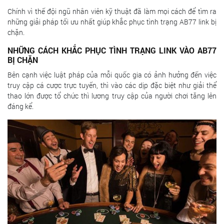
Chính vì thế đội ngũ nhân viên kỹ thuật đã làm mọi cách để tìm ra
những giải pháp tối ưu nhất giúp khắc phục tình trạng AB77 link bị
chặn.
NHỮNG CÁCH KHẮC PHỤC TÌNH TRẠNG LINK VÀO AB77
BỊ CHẶN
Bên cạnh việc luật pháp của mỗi quốc gia có ảnh hưởng đến việc
truy cập cá cược trực tuyến, thì vào các dịp đặc biệt như giải thể
thao lớn được tổ chức thì lương truy cập của người chơi tăng lên
đáng kể.