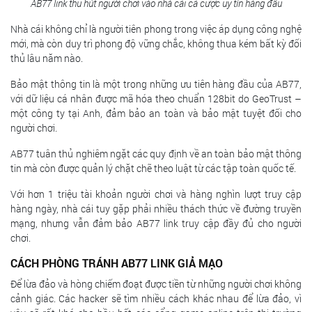
AB77 link thu hút người chơi vào nhà cái cá cược uy tín hàng đầu
Nhà cái không chỉ là người tiên phong trong việc áp dụng công nghệ
mới, mà còn duy trì phong độ vững chắc, không thua kém bất kỳ đối
thủ lâu năm nào.
Bảo mật thông tin là một trong những ưu tiên hàng đầu của AB77,
với dữ liệu cá nhân được mã hóa theo chuẩn 128bit do GeoTrust –
một công ty tại Anh, đảm bảo an toàn và bảo mật tuyệt đối cho
người chơi.
AB77 tuân thủ nghiêm ngặt các quy định về an toàn bảo mật thông
tin mà còn được quản lý chặt chẽ theo luật từ các tập toàn quốc tế.
Với hơn 1 triệu tài khoản người chơi và hàng nghìn lượt truy cập
hàng ngày, nhà cái tuy gặp phải nhiều thách thức về đường truyền
mạng, nhưng vẫn đảm bảo AB77 link truy cập đầy đủ cho người
chơi.
CÁCH PHÒNG TRÁNH AB77 LINK GIẢ MẠO
Để lừa đảo và hòng chiếm đoạt được tiền từ những người chơi không
cảnh giác. Các hacker sẽ tìm nhiều cách khác nhau để lừa đảo, vì