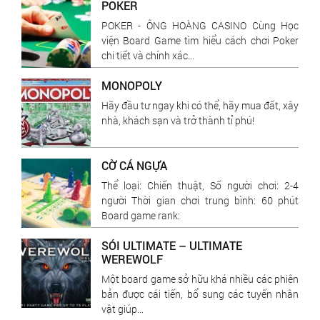
POKER
POKER - ÔNG HOÀNG CASINO Cùng Học
viện Board Game tìm hiểu cách chơi Poker
chi tiết và chính xác...
MONOPOLY
Hãy đầu tư ngay khi có thể, hãy mua đất, xây
nhà, khách sạn và trở thành tỉ phú!
CỜ CÁ NGỰA
Thể loại: Chiến thuật, Số người chơi: 2-4
người Thời gian chơi trung bình: 60 phút
Board game rank:
SÓI ULTIMATE – ULTIMATE
WEREWOLF
Một board game sở hữu khá nhiều các phiên
bản được cái tiến, bổ sung các tuyến nhân
vật giúp...