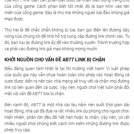
của cổng game. Cách phân biệt tốt nhất đó là bạn nhìn vào tên
miền của cổng game. Đây là thứ mà những người lừa đảo không giả
mạo được.
Thứ hai là để chắc chắn không bị lừa, bạn gọi điện lên đường dây
nóng của chúng tôi để nhờ hỗ trợ cung cấp đường link chính xác. Từ
đó, bạn lưu lại đường link ấy để vào thường xuyên. Tránh trường hợp
va phải các đường link giả mạo không mong muốn.
KHỞI NGUỒN CHO VẤN ĐỀ AB77 LINK BỊ CHẶN
Điều đáng quan tâm nhất là tại thị trường Việt Nam. Vì luật pháp
của quốc gia này vẫn chưa hoàn toàn cho phép các hoạt động cá
cược được diễn ra nên các nhà mạng sẽ truy vết và chặn mọi đường
link có liên quan đến cá cược. Vậy nên, người chơi Việt luôn phải đối
mặt với vấn đề AB77 link bị chặn.
Bên cạnh đó, AB77 là một nhà cái lâu năm nên suốt thời gian dài
hoạt động, nhà cái đã đưa ra rất nhiều link dự phòng cho người chơi.
Hiển nhiên, phần lớn đều đã hết hạn hoặc bị chặn. Vậy nên, có rất
nhiều người chơi không biết cách tìm kiếm những đường link được
phép truy cập.