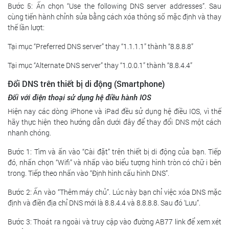
Bước 5: Ấn chọn “Use the following DNS server addresses”. Sau
cùng tiến hành chỉnh sửa bằng cách xóa thông số mặc định và thay
thế lần lượt:
Tại mục “Preferred DNS server” thay “1.1.1.1” thành “8.8.8.8”
Tại mục “Alternate DNS server” thay “1.0.0.1” thành “8.8.4.4”
Đổi DNS trên thiết bị di động (Smartphone)
Đối với điện thoại sử dụng hệ điều hành IOS
Hiện nay các dòng iPhone và iPad đều sử dụng hệ điều IOS, vì thế
hãy thực hiện theo hướng dẫn dưới đây để thay đổi DNS một cách
nhanh chóng.
Bước 1: Tìm và ấn vào “Cài đặt” trên thiết bị di động của bạn. Tiếp
đó, nhấn chọn “Wifi” và nhấp vào biểu tượng hình tròn có chữ i bên
trong. Tiếp theo nhấn vào “Định hình cấu hình DNS”.
Bước 2: Ấn vào “Thêm máy chủ”. Lúc này bạn chỉ việc xóa DNS mặc
định và điền địa chỉ DNS mới là 8.8.4.4 và 8.8.8.8. Sau đó ‘Lưu”.
Bước 3: Thoát ra ngoài và truy cập vào đường AB77 link để xem xét