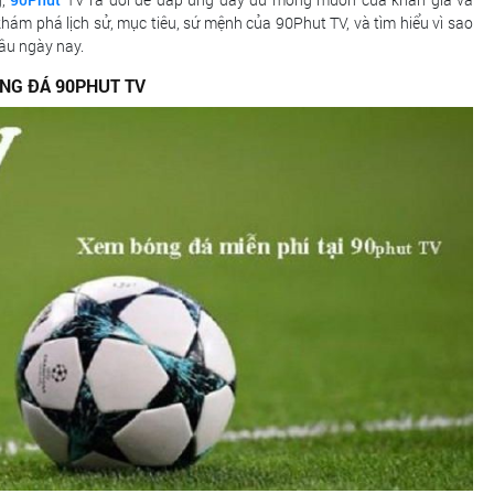
hám phá lịch sử, mục tiêu, sứ mệnh của 90Phut TV, và tìm hiểu vì sao
ầu ngày nay.
NG ĐÁ 90PHUT TV