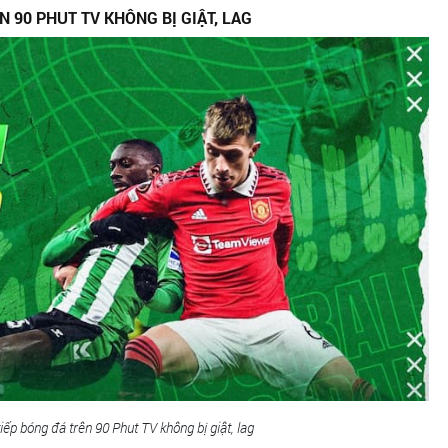
 90 PHUT TV KHÔNG BỊ GIẬT, LAG
ếp bóng đá trên 90 Phut TV không bị giật, lag