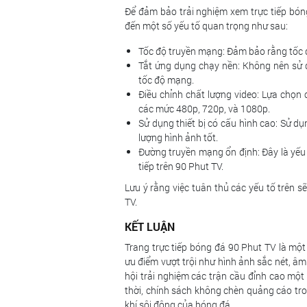
Để đảm bảo trải nghiệm xem trực tiếp bóng
đến một số yếu tố quan trọng như sau:
Tốc độ truyền mạng: Đảm bảo rằng tốc 
Tắt ứng dụng chạy nền: Không nên sử 
tốc độ mạng.
Điều chỉnh chất lượng video: Lựa chọn
các mức 480p, 720p, và 1080p.
Sử dụng thiết bị có cấu hình cao: Sử 
lượng hình ảnh tốt.
Đường truyền mạng ổn định: Đây là yếu 
tiếp trên 90 Phut TV.
Lưu ý rằng việc tuân thủ các yếu tố trên s
TV.
KẾT LUẬN
Trang trực tiếp bóng đá 90 Phut TV là mộ
ưu điểm vượt trội như hình ảnh sắc nét, â
hội trải nghiệm các trận cầu đỉnh cao một 
thời, chính sách không chèn quảng cáo tro
khí sôi động của bóng đá.