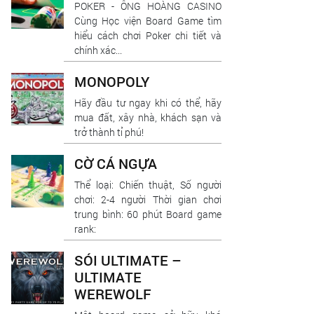
POKER - ÔNG HOÀNG CASINO
Cùng Học viện Board Game tìm
hiểu cách chơi Poker chi tiết và
chính xác...
MONOPOLY
Hãy đầu tư ngay khi có thể, hãy
mua đất, xây nhà, khách sạn và
trở thành tỉ phú!
CỜ CÁ NGỰA
Thể loại: Chiến thuật, Số người
chơi: 2-4 người Thời gian chơi
trung bình: 60 phút Board game
rank:
SÓI ULTIMATE –
ULTIMATE
WEREWOLF