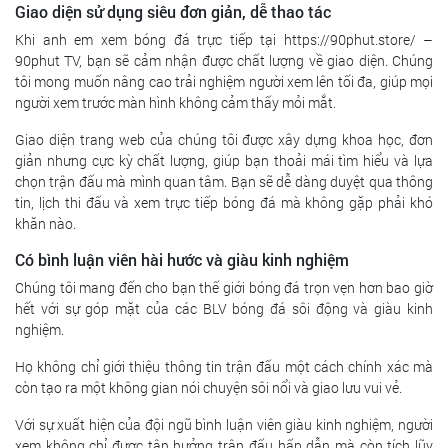
Giao diện sử dụng siêu đơn giản, dễ thao tác
Khi anh em xem bóng đá trực tiếp tại https://90phut.store/ –
90phut TV, bạn sẽ cảm nhận được chất lượng về giao diện. Chúng
tôi mong muốn nâng cao trải nghiệm người xem lên tối đa, giúp mọi
người xem trước màn hình không cảm thấy mỏi mắt.
Giao diện trang web của chúng tôi được xây dựng khoa học, đơn
giản nhưng cực kỳ chất lượng, giúp bạn thoải mái tìm hiểu và lựa
chọn trận đấu mà mình quan tâm. Bạn sẽ dễ dàng duyệt qua thông
tin, lịch thi đấu và xem trực tiếp bóng đá mà không gặp phải khó
khăn nào.
Có bình luận viên hài hước và giàu kinh nghiệm
Chúng tôi mang đến cho bạn thế giới bóng đá trọn vẹn hơn bao giờ
hết với sự góp mặt của các BLV bóng đá sôi động và giàu kinh
nghiệm.
Họ không chỉ giới thiệu thông tin trận đấu một cách chính xác mà
còn tạo ra một không gian nói chuyện sôi nổi và giao lưu vui vẻ.
Với sự xuất hiện của đội ngũ bình luận viên giàu kinh nghiệm, người
xem không chỉ được tận hưởng trận đấu hấp dẫn mà còn tích lũy