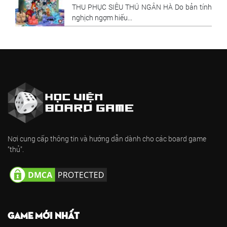
THU PHỤC SIÊU THÚ NGÂN HÀ Do bản tính
nghịch ngợm hiếu...
Nơi cung cấp thông tin và hướng dẫn dành cho các board game
"thủ".
GAME MỚI NHẤT