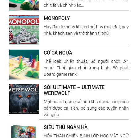
chi tiết và chính xác...
MONOPOLY
Hãy đầu tư ngay khi có thể, hãy mua đất, xây
nhà, khách sạn và trở thành tỉ phú!
CỜ CÁ NGỰA
Thể loại: Chiến thuật, Số người chơi: 2-4
người Thời gian chơi trung bình: 60 phút
Board game rank:
SÓI ULTIMATE – ULTIMATE
WEREWOLF
Một board game sở hữu khá nhiều các phiên
bản được cái tiến, bổ sung các tuyến nhân
vật giúp...
SIÊU THÚ NGÂN HÀ
HÓA THÂN CHIẾN BINH LỚP HỌC MẬT NGỮ