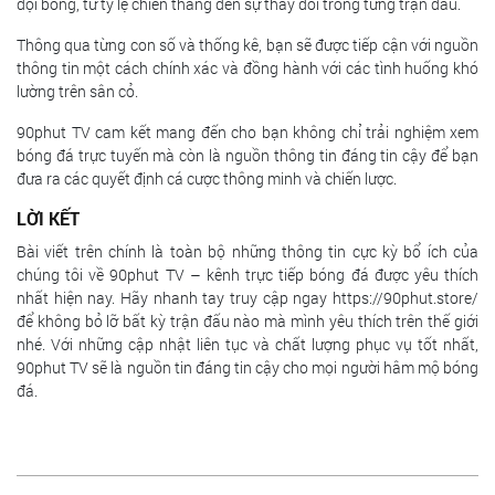
đội bóng, từ tỷ lệ chiến thắng đến sự thay đổi trong từng trận đấu.
Thông qua từng con số và thống kê, bạn sẽ được tiếp cận với nguồn
thông tin một cách chính xác và đồng hành với các tình huống khó
lường trên sân cỏ.
90phut TV cam kết mang đến cho bạn không chỉ trải nghiệm xem
bóng đá trực tuyến mà còn là nguồn thông tin đáng tin cậy để bạn
đưa ra các quyết định cá cược thông minh và chiến lược.
LỜI KẾT
Bài viết trên chính là toàn bộ những thông tin cực kỳ bổ ích của
chúng tôi về 90phut TV – kênh trực tiếp bóng đá được yêu thích
nhất hiện nay. Hãy nhanh tay truy cập ngay https://90phut.store/
để không bỏ lỡ bất kỳ trận đấu nào mà mình yêu thích trên thế giới
nhé. Với những cập nhật liên tục và chất lượng phục vụ tốt nhất,
90phut TV sẽ là nguồn tin đáng tin cậy cho mọi người hâm mộ bóng
đá.