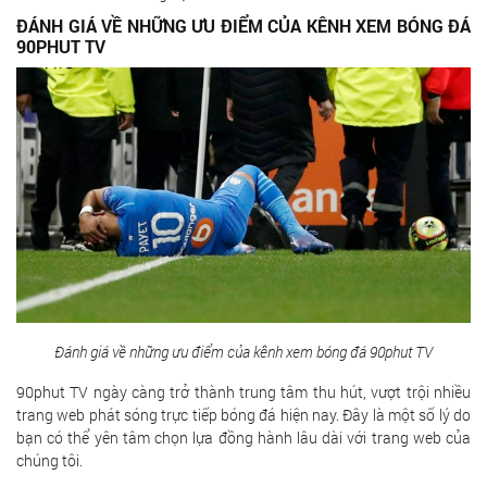
ĐÁNH GIÁ VỀ NHỮNG ƯU ĐIỂM CỦA KÊNH XEM BÓNG ĐÁ
90PHUT TV
Đánh giá về những ưu điểm của kênh xem bóng đá 90phut TV
90phut TV ngày càng trở thành trung tâm thu hút, vượt trội nhiều
trang web phát sóng trực tiếp bóng đá hiện nay. Đây là một số lý do
bạn có thể yên tâm chọn lựa đồng hành lâu dài với trang web của
chúng tôi.