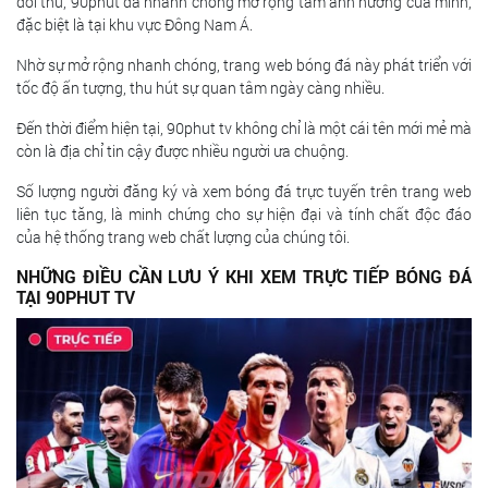
đối thủ, 90phut đã nhanh chóng mở rộng tầm ảnh hưởng của mình,
đặc biệt là tại khu vực Đông Nam Á.
Nhờ sự mở rộng nhanh chóng, trang web bóng đá này phát triển với
tốc độ ấn tượng, thu hút sự quan tâm ngày càng nhiều.
Đến thời điểm hiện tại, 90phut tv không chỉ là một cái tên mới mẻ mà
còn là địa chỉ tin cậy được nhiều người ưa chuộng.
Số lượng người đăng ký và xem bóng đá trực tuyến trên trang web
liên tục tăng, là minh chứng cho sự hiện đại và tính chất độc đáo
của hệ thống trang web chất lượng của chúng tôi.
NHỮNG ĐIỀU CẦN LƯU Ý KHI XEM TRỰC TIẾP BÓNG ĐÁ
TẠI 90PHUT TV