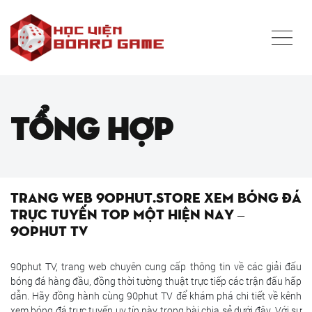
Tổng hợp
Trang web 90phut.store xem bóng đá
trực tuyến top một hiện nay –
90phut TV
90phut TV, trang web chuyên cung cấp thông tin về các giải đấu
bóng đá hàng đầu, đồng thời tường thuật trực tiếp các trận đấu hấp
dẫn. Hãy đồng hành cùng 90phut TV để khám phá chi tiết về kênh
xem bóng đá trực tuyến uy tín này trong bài chia sẻ dưới đây. Với sự