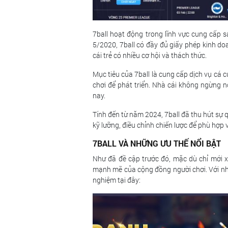
7ball hoạt động trong lĩnh vực cung cấp 
5/2020, 7ball có đầy đủ giấy phép kinh doa
cái trẻ có nhiều cơ hội và thách thức.
Mục tiêu của 7ball là cung cấp dịch vụ cá 
chơi để phát triển. Nhà cái không ngừng n
nay.
Tính đến từ năm 2024, 7ball đã thu hút sự
kỹ lưỡng, điều chỉnh chiến lược để phù hợp 
7BALL VÀ NHỮNG ƯU THẾ NỔI BẬT
Như đã đề cập trước đó, mặc dù chỉ mới 
mạnh mẽ của cộng đồng người chơi. Với nhữ
nghiệm tại đây: