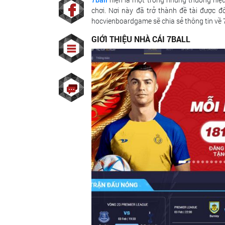
chơi. Nơi này đã trở thành đề tài được đ
hocvienboardgame sẽ chia sẻ thông tin về 7
GIỚI THIỆU NHÀ CÁI 7BALL