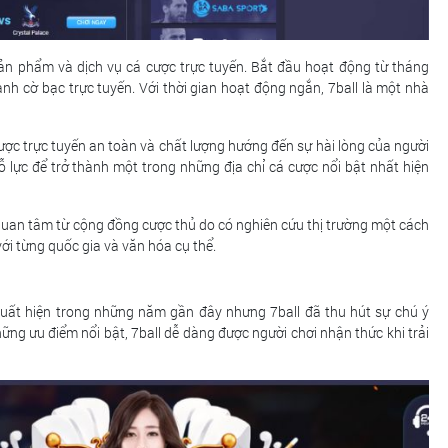
sản phẩm và dịch vụ cá cược trực tuyến. Bắt đầu hoạt động từ tháng
nh cờ bạc trực tuyến. Với thời gian hoạt động ngắn, 7ball là một nhà
cược trực tuyến an toàn và chất lượng hướng đến sự hài lòng của người
ỗ lực để trở thành một trong những địa chỉ cá cược nổi bật nhất hiện
 quan tâm từ cộng đồng cược thủ do có nghiên cứu thị trường một cách
với từng quốc gia và văn hóa cụ thể.
xuất hiện trong những năm gần đây nhưng 7ball đã thu hút sự chú ý
ng ưu điểm nổi bật, 7ball dễ dàng được người chơi nhận thức khi trải