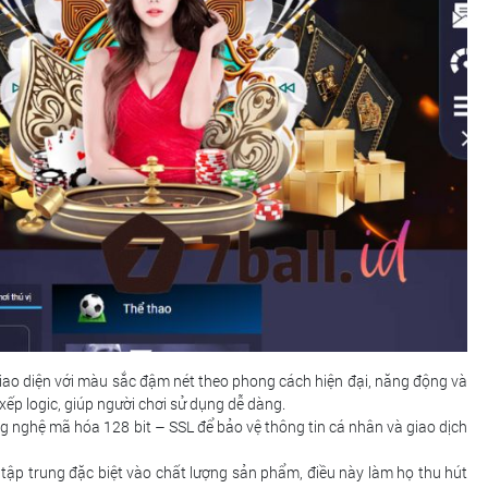
 giao diện với màu sắc đậm nét theo phong cách hiện đại, năng động và
ếp logic, giúp người chơi sử dụng dễ dàng.
 nghệ mã hóa 128 bit – SSL để bảo vệ thông tin cá nhân và giao dịch
tập trung đặc biệt vào chất lượng sản phẩm, điều này làm họ thu hút