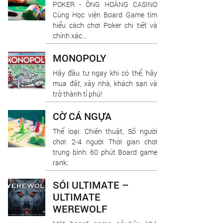
POKER - ÔNG HOÀNG CASINO
Cùng Học viện Board Game tìm
hiểu cách chơi Poker chi tiết và
chính xác...
MONOPOLY
Hãy đầu tư ngay khi có thể, hãy
mua đất, xây nhà, khách sạn và
trở thành tỉ phú!
CỜ CÁ NGỰA
Thể loại: Chiến thuật, Số người
chơi: 2-4 người Thời gian chơi
trung bình: 60 phút Board game
rank:
SÓI ULTIMATE –
ULTIMATE
WEREWOLF