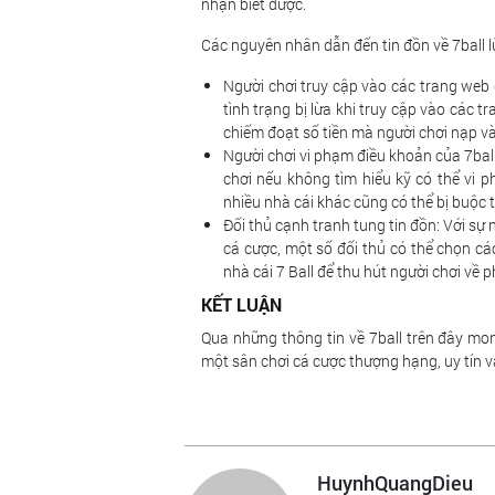
nhận biết được.
Các nguyên nhân dẫn đến tin đồn về 7ball lừ
Người chơi truy cập vào các trang web
tình trạng bị lừa khi truy cập vào các t
chiếm đoạt số tiền mà người chơi nạp v
Người chơi vi phạm điều khoản của 7ball
chơi nếu không tìm hiểu kỹ có thể vi 
nhiều nhà cái khác cũng có thể bị buộc tộ
Đối thủ cạnh tranh tung tin đồn: Với sự 
cá cược, một số đối thủ có thể chọn cá
nhà cái 7 Ball để thu hút người chơi về p
KẾT LUẬN
Qua những thông tin về 7ball trên đây mo
một sân chơi cá cược thượng hạng, uy tín v
HuynhQuangDieu