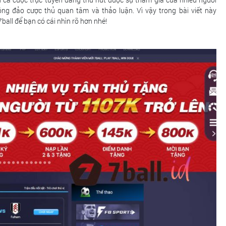
ông đảo cược thủ quan tâm và thảo luận. Vì vậy trong bài viết này
ball để bạn có cái nhìn rõ hơn nhé!