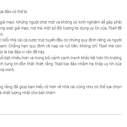
a đảo có thể là:
 giả mạo: Những người chơi mới và không có kinh nghiệm dễ gặp phải
rang web giả mạo, nơi mà một số đối tượng lợi dụng uy tín của 7ball để
ào.
: Mỗi nhà cái cá cược trực tuyến đều có những quy định riêng và người
phạm. Chẳng hạn quy định về nạp và rút tiền, không chỉ 7ball mà còn
i là lừa đảo vì vấn đề này.
nổi bật nhiều hơn và trong bối cảnh cạnh tranh khốc liệt trên thị trường
ch tung tin đồn thất thiệt rằng 7ball lừa đảo nhằm hạ thấp uy tín của
hía mình.
ng rằng đã giúp bạn hiểu rõ hơn về nhà cái cũng như có thể lựa chọn
à chất lượng nhất cho bản thân!