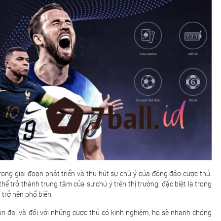
trong giai đoạn phát triển và thu hút sự chú ý của đông đảo cược thủ.
hể trở thành trung tâm của sự chú ý trên thị trường, đặc biệt là trong
 trở nên phổ biến.
ồn đại và đối với những cược thủ có kinh nghiệm, họ sẽ nhanh chóng