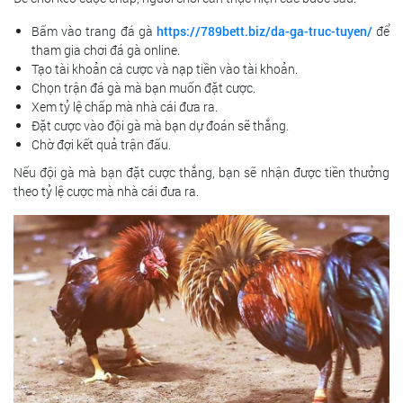
Bấm vào trang đá gà
https://789bett.biz/da-ga-truc-tuyen/
để
tham gia chơi đá gà online.
Tạo tài khoản cá cược và nạp tiền vào tài khoản.
Chọn trận đá gà mà bạn muốn đặt cược.
Xem tỷ lệ chấp mà nhà cái đưa ra.
Đặt cược vào đội gà mà bạn dự đoán sẽ thắng.
Chờ đợi kết quả trận đấu.
Nếu đội gà mà bạn đặt cược thắng, bạn sẽ nhận được tiền thưởng
theo tỷ lệ cược mà nhà cái đưa ra.