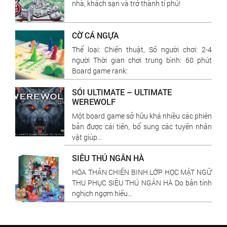
nhà, khách sạn và trở thành tỉ phú!
CỜ CÁ NGỰA
Thể loại: Chiến thuật, Số người chơi: 2-4
người Thời gian chơi trung bình: 60 phút
Board game rank:
SÓI ULTIMATE – ULTIMATE
WEREWOLF
Một board game sở hữu khá nhiều các phiên
bản được cái tiến, bổ sung các tuyến nhân
vật giúp...
SIÊU THÚ NGÂN HÀ
HÓA THÂN CHIẾN BINH LỚP HỌC MẬT NGỮ
THU PHỤC SIÊU THÚ NGÂN HÀ Do bản tính
nghịch ngợm hiếu...