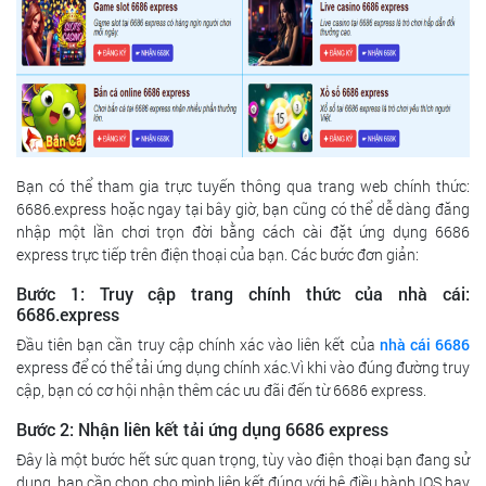
Bạn có thể tham gia trực tuyến thông qua trang web chính thức:
6686.express hoặc ngay tại bây giờ, bạn cũng có thể dễ dàng đăng
nhập một lần chơi trọn đời bằng cách cài đặt ứng dụng 6686
express trực tiếp trên điện thoại của bạn. Các bước đơn giản:
Bước 1: Truy cập trang chính thức của nhà cái:
6686.express
Đầu tiên bạn cần truy cập chính xác vào liên kết của
nhà cái 6686
express để có thể tải ứng dụng chính xác.Vì khi vào đúng đường truy
cập, bạn có cơ hội nhận thêm các ưu đãi đến từ 6686 express.
Bước 2: Nhận liên kết tải ứng dụng 6686 express
Đây là một bước hết sức quan trọng, tùy vào điện thoại bạn đang sử
dụng, bạn cần chọn cho mình liên kết đúng với hệ điều hành IOS hay