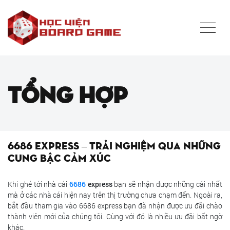
Tổng hợp
6686 express – Trải nghiệm qua những
cung bậc cảm xúc
Khi ghé tới nhà cái
6686
express
bạn sẽ nhận được những cái nhất
mà ở các nhà cái hiện nay trên thị trường chưa chạm đến. Ngoài ra,
bắt đầu tham gia vào 6686 express bạn đã nhận được ưu đãi chào
thành viên mới của chúng tôi. Cùng với đó là nhiều ưu đãi bất ngờ
khác.