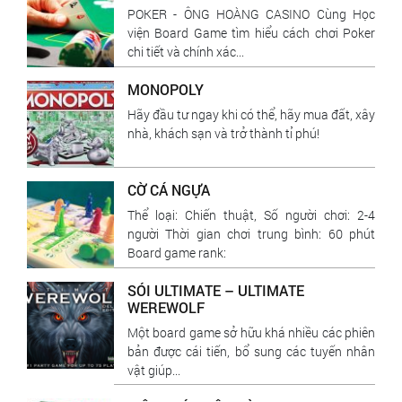
POKER - ÔNG HOÀNG CASINO Cùng Học
viện Board Game tìm hiểu cách chơi Poker
chi tiết và chính xác...
MONOPOLY
Hãy đầu tư ngay khi có thể, hãy mua đất, xây
nhà, khách sạn và trở thành tỉ phú!
CỜ CÁ NGỰA
Thể loại: Chiến thuật, Số người chơi: 2-4
người Thời gian chơi trung bình: 60 phút
Board game rank:
SÓI ULTIMATE – ULTIMATE
WEREWOLF
Một board game sở hữu khá nhiều các phiên
bản được cái tiến, bổ sung các tuyến nhân
vật giúp...