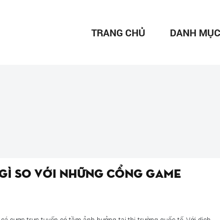
TRANG CHỦ
DANH MỤ
 gì so với những cổng game
cá cược trực tuyến có tầm ảnh hưởng tại thị trường quốc tế. Với dịch