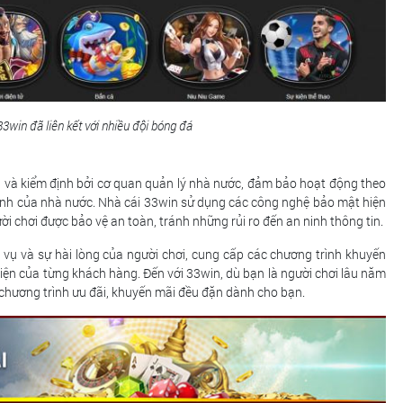
33win đã liên kết với nhiều đội bóng đá
và kiểm định bởi cơ quan quản lý nhà nước, đảm bảo hoạt động theo
ịnh của nhà nước. Nhà cái 33win sử dụng các công nghệ bảo mật hiện
ời chơi được bảo vệ an toàn, tránh những rủi ro đến an ninh thông tin.
 vụ và sự hài lòng của người chơi, cung cấp các chương trình khuyến
iện của từng khách hàng. Đến với 33win, dù bạn là người chơi lâu năm
 chương trình ưu đãi, khuyến mãi đều đặn dành cho bạn.