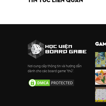
GAM
Nơi cung cấp thông tin và hướng dẫn
dành cho các board game "thủ".