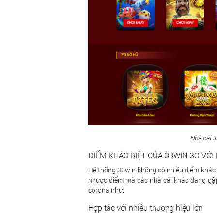
Nhà cái 3
ĐIỂM KHÁC BIỆT CỦA 33WIN SO VỚ
Hệ thống 33win không có nhiều điểm khác b
nhược điểm mà các nhà cái khác đang gặp 
corona như:
Hợp tác với nhiều thương hiệu lớn