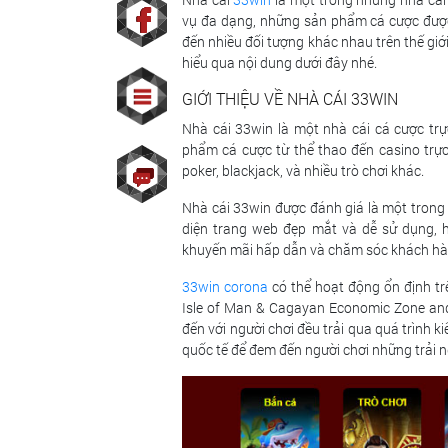
vụ đa dạng, những sản phẩm cá cược được
đến nhiều đối tượng khác nhau trên thế giớ
hiểu qua nội dung dưới đây nhé.
GIỚI THIỆU VỀ NHÀ CÁI 33WIN
Nhà cái 33win là một nhà cái cá cược trự
phẩm cá cược từ thể thao đến casino trực t
poker, blackjack, và nhiều trò chơi khác.
Nhà cái 33win được đánh giá là một trong n
diện trang web đẹp mắt và dễ sử dụng, h
khuyến mãi hấp dẫn và chăm sóc khách hà
33win corona
có thể hoạt động ổn định trê
Isle of Man & Cagayan Economic Zone and
đến với người chơi đều trải qua quá trình 
quốc tế để đem đến người chơi những trải 