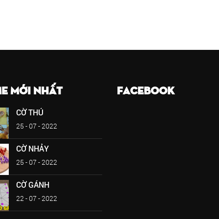
E MỚI NHẤT
FACEBOOK
CỜ THÚ
25 - 07 - 2022
CỜ NHẢY
25 - 07 - 2022
CỜ GÁNH
22 - 07 - 2022