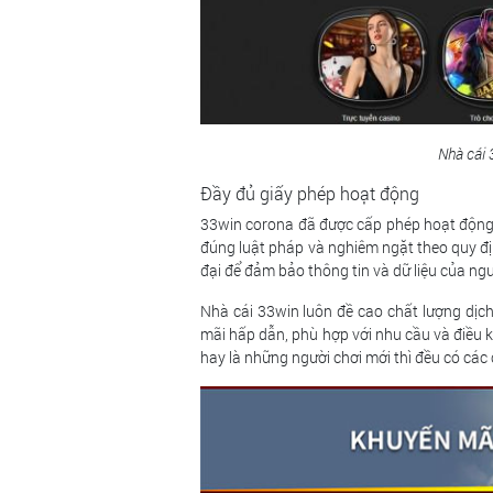
Nhà cái 
Đầy đủ giấy phép hoạt động
33win corona đã được cấp phép hoạt động 
đúng luật pháp và nghiêm ngặt theo quy đ
đại để đảm bảo thông tin và dữ liệu của ngư
Nhà cái 33win luôn đề cao chất lượng dịch
mãi hấp dẫn, phù hợp với nhu cầu và điều k
hay là những người chơi mới thì đều có các