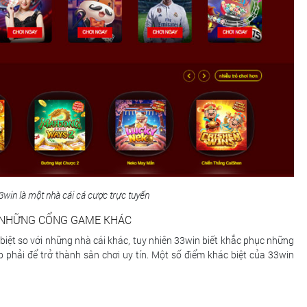
3win là một nhà cái cá cược trực tuyến
I NHỮNG CỔNG GAME KHÁC
iệt so với những nhà cái khác, tuy nhiên 33win biết khắc phục những
phải để trở thành sân chơi uy tín. Một số điểm khác biệt của 33win