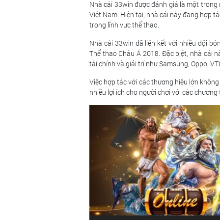
Nhà cái 33win được đánh giá là một trong 
Việt Nam. Hiện tại, nhà cái này đang hợp tác
trong lĩnh vực thể thao.
Nhà cái 33win đã liên kết với nhiều đội bóng
Thể thao Châu Á 2018. Đặc biệt, nhà cái nà
tài chính và giải trí như Samsung, Oppo, VT
Việc hợp tác với các thương hiệu lớn không
nhiều lợi ích cho người chơi với các chương