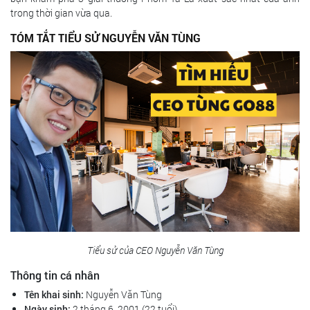
trong thời gian vừa qua.
TÓM TẮT TIỂU SỬ NGUYỄN VĂN TÙNG
Tiểu sử của CEO Nguyễn Văn Tùng
Thông tin cá nhân
Tên khai sinh:
Nguyễn Văn Tùng
Ngày sinh:
2 tháng 6, 2001 (22 tuổi)