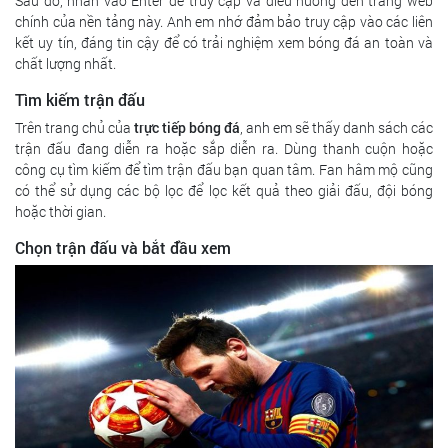
Sau đó, nhấn vào Enter để truy cập và điều hướng đến trang web
chính của nền tảng này. Anh em nhớ đảm bảo truy cập vào các liên
kết uy tín, đáng tin cậy để có trải nghiệm xem bóng đá an toàn và
chất lượng nhất.
Tìm kiếm trận đấu
Trên trang chủ của
trực tiếp bóng đá
, anh em sẽ thấy danh sách các
trận đấu đang diễn ra hoặc sắp diễn ra. Dùng thanh cuộn hoặc
công cụ tìm kiếm để tìm trận đấu bạn quan tâm. Fan hâm mộ cũng
có thể sử dụng các bộ lọc để lọc kết quả theo giải đấu, đội bóng
hoặc thời gian.
Chọn trận đấu và bắt đầu xem