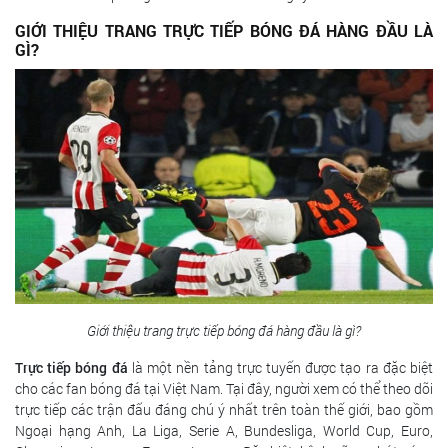
GIỚI THIỆU TRANG TRỰC TIẾP BÓNG ĐÁ HÀNG ĐẦU LÀ
GÌ?
Giới thiệu trang trực tiếp bóng đá hàng đầu là gì?
Trực tiếp bóng đá
là một nền tảng trực tuyến được tạo ra đặc biệt
cho các fan bóng đá tại Việt Nam. Tại đây, người xem có thể theo dõi
trực tiếp các trận đấu đáng chú ý nhất trên toàn thế giới, bao gồm
Ngoại hạng Anh, La Liga, Serie A, Bundesliga, World Cup, Euro,