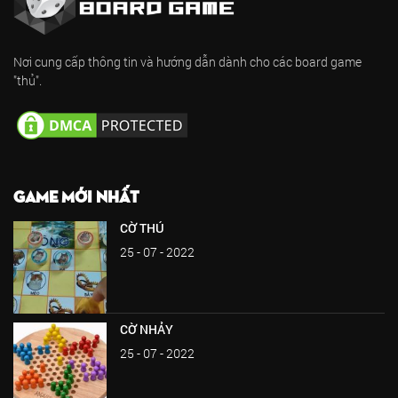
Nơi cung cấp thông tin và hướng dẫn dành cho các board game
"thủ".
GAME MỚI NHẤT
CỜ THÚ
25 - 07 - 2022
CỜ NHẢY
25 - 07 - 2022