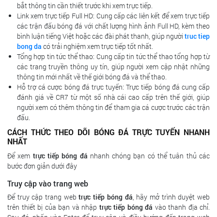
bắt thông tin cần thiết trước khi xem trực tiếp.
Link xem trực tiếp Full HD: Cung cấp các liên kết để xem trực tiếp
các trận đấu bóng đá với chất lượng hình ảnh Full HD, kèm theo
bình luận tiếng Việt hoặc các đài phát thanh, giúp người
truc tiep
bong da
có trải nghiệm xem trực tiếp tốt nhất.
Tổng hợp tin tức thể thao: Cung cấp tin tức thể thao tổng hợp từ
các trang truyền thông uy tín, giúp người xem cập nhật những
thông tin mới nhất về thế giới bóng đá và thể thao.
Hỗ trợ cá cược bóng đá trực tuyến: Trực tiếp bóng đá cung cấp
đánh giá về CR7 từ một số nhà cái cao cấp trên thế giới, giúp
người xem có thêm thông tin để tham gia cá cược trước các trận
đấu.
CÁCH THỨC THEO DÕI BÓNG ĐÁ TRỰC TUYẾN NHANH
NHẤT
Để xem
trực tiếp bóng đá
nhanh chóng bạn có thể tuân thủ các
bước đơn giản dưới đây
Truy cập vào trang web
Để truy cập trang web
trực tiếp bóng đá
, hãy mở trình duyệt web
trên thiết bị của bạn và nhập
trực tiếp bóng đá
vào thanh địa chỉ.