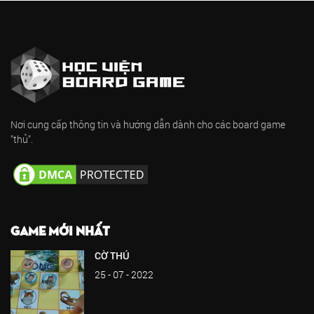
Nơi cung cấp thông tin và hướng dẫn dành cho các board game
"thủ".
GAME MỚI NHẤT
CỜ THÚ
25 - 07 - 2022