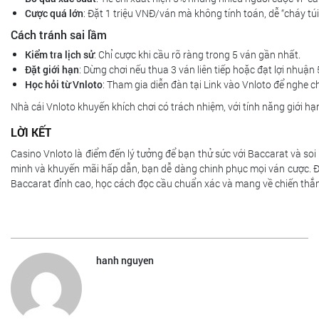
Cược quá lớn
: Đặt 1 triệu VNĐ/ván mà không tính toán, dễ “cháy túi
Cách tránh sai lầm
Kiểm tra lịch sử
: Chỉ cược khi cầu rõ ràng trong 5 ván gần nhất.
Đặt giới hạn
: Dừng chơi nếu thua 3 ván liên tiếp hoặc đạt lợi nhuậ
Học hỏi từ Vnloto
: Tham gia diễn đàn tại Link vào Vnloto để nghe ch
Nhà cái Vnloto khuyến khích chơi có trách nhiệm, với tính năng giới hạ
LỜI KẾT
Casino Vnloto là điểm đến lý tưởng để bạn thử sức với Baccarat và soi 
minh và khuyến mãi hấp dẫn, bạn dễ dàng chinh phục mọi ván cược. Đừ
Baccarat đỉnh cao, học cách đọc cầu chuẩn xác và mang về chiến thắn
hanh nguyen