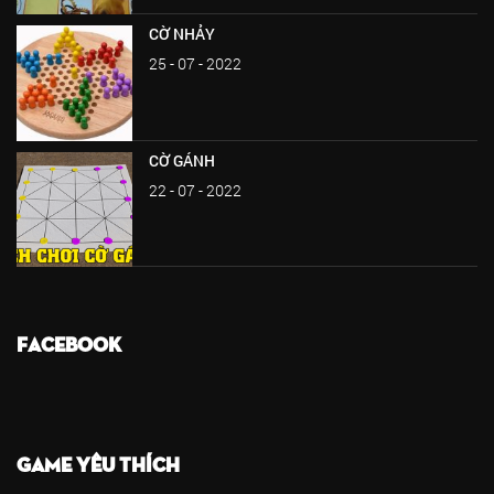
CỜ NHẢY
25 - 07 - 2022
CỜ GÁNH
22 - 07 - 2022
FACEBOOK
GAME YÊU THÍCH