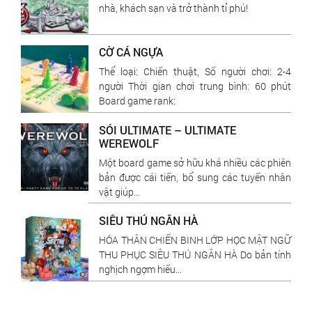
nhà, khách sạn và trở thành tỉ phú!
CỜ CÁ NGỰA
Thể loại: Chiến thuật, Số người chơi: 2-4
người Thời gian chơi trung bình: 60 phút
Board game rank:
SÓI ULTIMATE – ULTIMATE
WEREWOLF
Một board game sở hữu khá nhiều các phiên
bản được cái tiến, bổ sung các tuyến nhân
vật giúp...
SIÊU THÚ NGÂN HÀ
HÓA THÂN CHIẾN BINH LỚP HỌC MẬT NGỮ
THU PHỤC SIÊU THÚ NGÂN HÀ Do bản tính
nghịch ngợm hiếu...