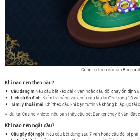
Công cụ theo dõi cầu Baccarat 
Khi nào nên theo cầu?
Cầu đang m
Nếu cầu bệt kéo dài 4 ván hoặc cầu đôi chạy ổn định 5 v
Lịch sử ổn định
: Kiểm tra bảng ván, nếu cầu lặp lại đều trong 10 vá
Tâm lý thoải mái
: Chỉ theo cầu khi bạn tự tin và không bị áp lực tài 
Ví dụ, tại Casino Vnloto, nếu bạn thấy cầu bệt Banker chạy 6 ván, đặt 
Khi nào nên ngắt cầu?
Cầu gãy đột ngột
: Nếu cầu bệt dừng sau 7 ván hoặc cầu đôi bị phá 