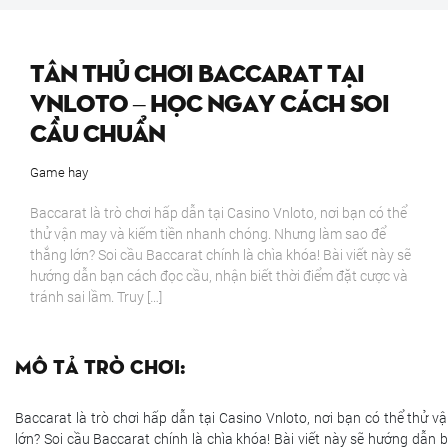
Tân thủ chơi Baccarat tại
Vnloto – Học ngay cách soi
cầu chuẩn
Game hay
Baccarat là trò chơi hấp dẫn tại Casino Vnloto, nơi bạn có thể
thử vận may và kiếm tiền nhanh chóng. Nhưng làm sao để
thắng lớn? Soi cầu Baccarat chính là chìa khóa! Bài viết này sẽ
hướng dẫn bạn cách đọc cầu, nhận biết thời điểm đặt cược và
tránh sai lầm. Truy […]
Mô tả trò chơi:
Baccarat là trò chơi hấp dẫn tại Casino Vnloto, nơi bạn có thể thử
lớn? Soi cầu Baccarat chính là chìa khóa! Bài viết này sẽ hướng dẫn 