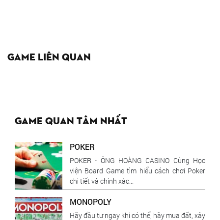
Game liên quan
Game quan tâm nhất
POKER
POKER - ÔNG HOÀNG CASINO Cùng Học
viện Board Game tìm hiểu cách chơi Poker
chi tiết và chính xác...
MONOPOLY
Hãy đầu tư ngay khi có thể, hãy mua đất, xây