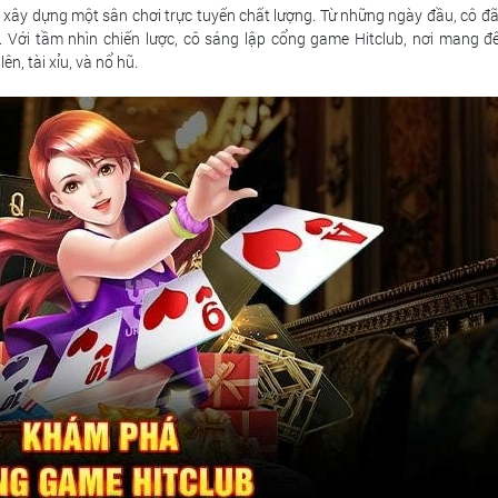
xây dựng một sân chơi trực tuyến chất lượng. Từ những ngày đầu, cô đ
. Với tầm nhìn chiến lược, cô sáng lập cổng game Hitclub, nơi mang đế
ên, tài xỉu, và nổ hũ.