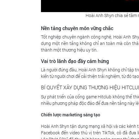
Hoài Anh Shyn chia sẻ tầm n
Nền tảng chuyên môn vững chắc
Tốt nghiệp chuyên ngành công nghệ, Hoài Anh Shyn
dựng một nền tảng không chỉ an toàn mà còn thân 
thành một thương hiệu uy tín.
Vai trò lãnh đạo đầy cảm hứng
Là người đứng đầu, Hoài Anh Shyn không chỉ tập t
kiến từ người chơi để cải thiện trải nghiệm, từ đó 
BÍ QUYẾT XÂY DỰNG THƯƠNG HIỆU HITCL
Sự phát triển của cổng game Hitclub không thể th
nhiều phương pháp độc đáo để đưa nền tảng này lê
Chiến lược marketing sáng tạo
Hoài Anh Shyn tận dụng mạng xã hội và các kênh t
Facebook đến video thú vị trên TikTok, cô đã đưa 