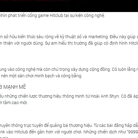
hìn phát triển cổng game Hitclub tại sự kiện công nghệ.
 sở hữu kiến thức sâu rộng về kỹ thuật số và marketing. Điều này giúp 
thiện với người dùng. Sự am hiểu thị trường đã giúp cô định hình Hitcl
rung vào công nghệ mà còn chú trọng xây dựng cộng đồng. Cô luôn lắng 
tạo nên một sân chơi minh bạch và công bằng.
UB MẠNH MẼ
iếu những chiến lược thương hiệu thông minh từ Hoài Anh Shyn. Cô đã á
n tầm cao mới.
ruyền thông trực tuyến để quảng bá thương hiệu. Từ các bài đăng hấp dẫ
link vào Hitclub đến gần hơn với người chơi. Những chiến dịch như “999