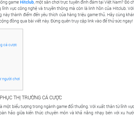
 cổng game
Hitclub
, một sân chơi trực tuyến đình đám tại Việt Nam? Đó ch
 lĩnh vực công nghệ và truyền thông mà còn là linh hồn của Hitclub. Với
ng này thành điểm đến yêu thích của hàng triệu game thủ. Hãy cùng kh
ộng đồng qua bài viết này. Đừng quên truy cập link vào để thử sức ngay!
ng cá cược
 người chơi
 PHỤC THỊ TRƯỜNG CÁ CƯỢC
là một biểu tượng trong ngành game đổi thưởng. Với xuất thân từ lĩnh vự
oàn hảo giữa kiến thức chuyên môn và khả năng nhạy bén với xu hướ