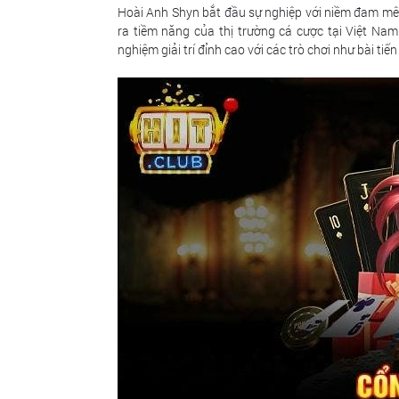
Hoài Anh Shyn bắt đầu sự nghiệp với niềm đam mê 
ra tiềm năng của thị trường cá cược tại Việt Nam
nghiệm giải trí đỉnh cao với các trò chơi như bài tiến l