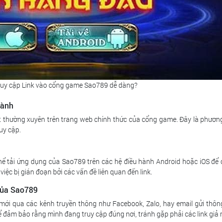
ruy cập Link vào cổng game Sao789 dễ dàng?
hành
 thường xuyên trên trang web chính thức của cổng game. Đây là phươn
uy cập.
thể tải ứng dụng của Sao789 trên các hệ điều hành Android hoặc iOS để 
iệc bị gián đoạn bởi các vấn đề liên quan đến link.
 của Sao789
ới qua các kênh truyền thông như Facebook, Zalo, hay email gửi thôn
ể đảm bảo rằng mình đang truy cập đúng nơi, tránh gặp phải các link giả