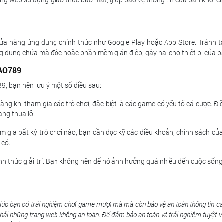
cửa hàng ứng dụng chính thức như Google Play hoặc App Store. Tránh t
ng dụng chứa mã độc hoặc phần mềm gián điệp, gây hại cho thiết bị của b
AO789
9, bạn nên lưu ý một số điều sau:
ràng khi tham gia các trò chơi, đặc biệt là các game có yếu tố cá cược. Đi
ạng thua lỗ.
am gia bất kỳ trò chơi nào, bạn cần đọc kỹ các điều khoản, chính sách củ
 có.
ình thức giải trí. Bạn không nên để nó ảnh hưởng quá nhiều đến cuộc sốn
iúp bạn có trải nghiệm chơi game mượt mà mà còn bảo vệ an toàn thông tin cá
 phải những trang web không an toàn. Để đảm bảo an toàn và trải nghiệm tuyệt v