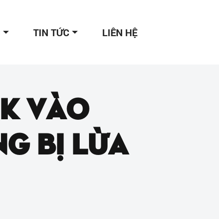
C
TIN TỨC
LIÊN HỆ
nk vào
g bị lừa