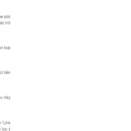
e slot
ác trò
n loại
t tiền
ều này
 “Link
 lưu ý