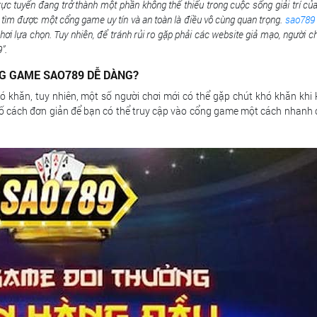
trực tuyến đang trở thành một phần không thể thiếu trong cuộc sống giải trí củ
 tìm được một cổng game uy tín và an toàn là điều vô cùng quan trọng.
sao789
i lựa chọn. Tuy nhiên, để tránh rủi ro gặp phải các website giả mạo, người c
”.
NG GAME SAO789 DỄ DÀNG?
 khăn, tuy nhiên, một số người chơi mới có thể gặp chút khó khăn khi
t số cách đơn giản để bạn có thể truy cập vào cổng game một cách nhanh