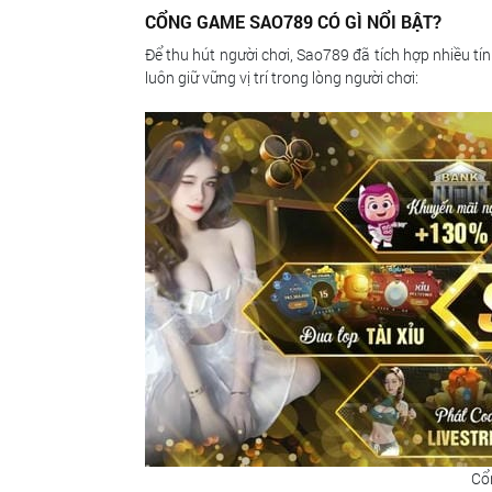
CỔNG GAME SAO789 CÓ GÌ NỔI BẬT?
Để thu hút người chơi, Sao789 đã tích hợp nhiều tí
luôn giữ vững vị trí trong lòng người chơi:
Cổ