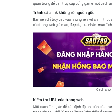
quan trọng để bạn truy cập cổng game một cách an
Tránh các link không rõ nguồn gốc
Bạn nên chỉ truy cập vào những liên kết chính thức
các trang web giả mạo, được tạo ra nhằm mục đích 
Cách chọn
Kiểm tra URL của trang web
Một cách đơn giản để xác định độ an toàn của tran
trong địa chỉ. Chữ “s” trong “https” cho thấy rằng 