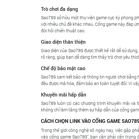
Trò chơi đa dạng
Sao789 sở hữu một thư viện game cực kỳ phong phú
với nhiều chủ đề khác nhau. Cổng game này đáp ứng 
đòi hỏi chiến thuật cao.
Giao diện thân thiện
Giao diện của Sao789 được thiết kế rất dễ sử dụng
rõ ràng, giúp bạn dễ dàng tìm thấy trò chơi yêu thí
Chế độ bảo mật cao
Sao789 cam kết bảo vệ thông tin người chơi bằng hệ 
đều được mã hóa, đảm bảo an toàn tuyệt đối. Vì vậ
Khuyến mãi hấp dẫn
Sao789 luôn có các chương trình khuyến mãi và t
không chỉ làm tăng thêm sự hấp dẫn của cổng game
CÁCH CHỌN LINK VÀO CỔNG GAME SAO789
Trong thế giới công nghệ số ngày nay, việc gặp phả
vào cổng game Sao789”, bạn cần phải cẩn trọng để 