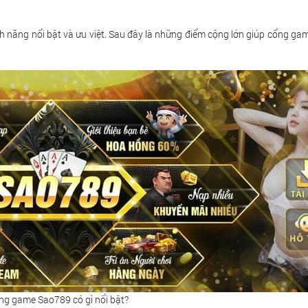
nh năng nổi bật và ưu việt. Sau đây là những điểm cộng lớn giúp cổng ga
ng game Sao789 có gì nổi bật?