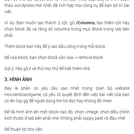
thảo wordpress mới nhất đã tích hợp mọi công cụ để bạn bố trí bài
viết.
Ví dụ: Bạn muốn tạo thành 2 cột: gõ
/Columns,
tạo thêm cột hãy
chọn block đó và tăng số columns trong mục Block trong tab bên
phải.
Thêm block bạn hãy để ý các dấu cộng trong mỗi block
Để xóa block, bạn chọn block cần xóa -> remove block
Gợi ý: hãy gõ
/
và thử mọi thử để biết thêm nhé.
3. HÌNH ẢNH
Đây là phần có yêu cầu cao nhất trong toàn bộ website
Hocvienboardgame, có yếu tố quyết định đến việc bài viết của bạn
có lên top gg để người dùng tìm tới đọc hay không đó nhen.
Để tải hình ảnh lên một block nào đó, chọn /image. chọn điều chỉnh
kích thước ở tab bên phải nhé. Không phải coppy past vô đâu nhé!
Để thuận lợi cho việc: