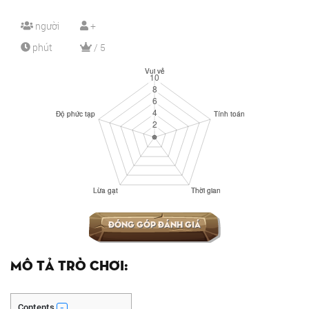
người
+
phút
/ 5
Đóng góp đánh giá
Mô tả trò chơi:
Contents