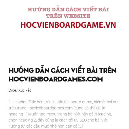
Hướng dẫn cách viết bài trên
hocvienboardgames.com
Dice/ Xúc xắc
1. Heading Title bên trên là title tên board game, hiện ở mọi nơi
trên trang hocvienboardgames.com (cũng có thể coi là
heading 1) Muốn tạo menu trong bài viết hãy gõ /Heading,
chọn heading 2, đây cũng là cách tối ưu SEO cho bài viết.
Tương tự, các đầu mục nhỏ hơn bạn có […]