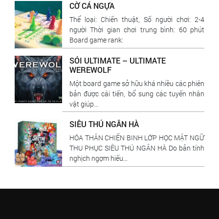
CỜ CÁ NGỰA
Thể loại: Chiến thuật, Số người chơi: 2-4
người Thời gian chơi trung bình: 60 phút
Board game rank:
SÓI ULTIMATE – ULTIMATE
WEREWOLF
Một board game sở hữu khá nhiều các phiên
bản được cái tiến, bổ sung các tuyến nhân
vật giúp...
SIÊU THÚ NGÂN HÀ
HÓA THÂN CHIẾN BINH LỚP HỌC MẬT NGỮ
THU PHỤC SIÊU THÚ NGÂN HÀ Do bản tính
nghịch ngợm hiếu...