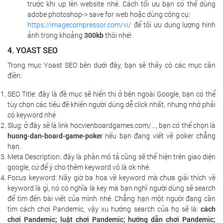
trước khi up lên website nhé. Cách tối ưu bạn có thể dùng
adobe photoshop-> save for web hoặc dùng công cụ:
https://imagecompressor.com/vi/
để tối ưu dung lượng hình
ảnh trong khoảng
300kb
thôi nhé!
4. YOAST SEO
Trong mục Yoast SEO bên dưới đây, bạn sẽ thấy có các mục cần
điền:
SEO Title: đây là đề mục sẽ hiển thị ở bên ngoài Google, bạn có thể
tùy chọn các tiêu đề khiến người dùng dễ click nhất, nhưng nhớ phải
có keyword nhé
Slug: ở đây sẽ là link hocvienboardgames.com/…, bạn có thể chọn là
huong-dan-board-game-poker
nếu bạn đang viết về poker chẳng
hạn.
Meta Description: đây là phần mô tả cũng sẽ thể hiện trên giao diện
google, cứ để ý cho thêm keyword vô là ok nhé.
Focus keyword: Nãy giờ ba hoa về keyword mà chưa giải thích về
keyword là gì, nó có nghĩa là key mà bạn nghĩ người dùng sẽ search
để tìm đến bài viết của mình nhé. Chẳng hạn một người đang cần
tìm cách chơi Pandemic, vậy xu hướng search của họ sẽ là:
cách
chơi Pandemic; luật chơi Pandemic; hướng dẫn chơi Pandemic;