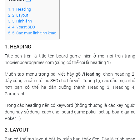
1.
1. Heading
2.
2. Layout
3.
3. Hình ảnh
4.
4. Yoast SEO
5.
5. Các mục linh tinh khác
1. HEADING
Title bên trên là title tên board game, hiện ở mọi nơi trên trang
hocvienboardgames.com (cũng có thể coi là heading 1)
Muốn tạo menu trong bài viết hãy gõ
/Heading
, chọn heading 2,
đây cũng là cách tối ưu SEO cho bài viết. Tương tự, các đầu mục nhỏ
hơn bạn có thể hạ dần xuống thành Heading 3, Heading 4,
Paragraph
Trong các heading nên có keyword (thông thường là các key người
dùng hay sử dụng: cách chơi board game poker, set up board game
Poker,…)
2. LAYOUT
Bạn có thể tạo layout bất kỳ miễn bạn thấy đẹp. Đây là trình soạn