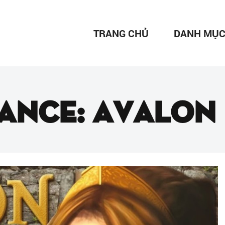
TRANG CHỦ
DANH MỤ
tance: Avalon