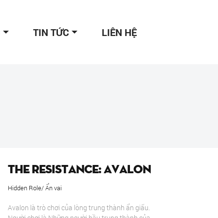
C
TIN TỨC
LIÊN HỆ
The Resistance: Avalon
Hidden Role/ Ẩn vai
Avalon là trò chơi của lòng trung thành ẩn giấu.
Người chơi là Những người hầu trung thành của