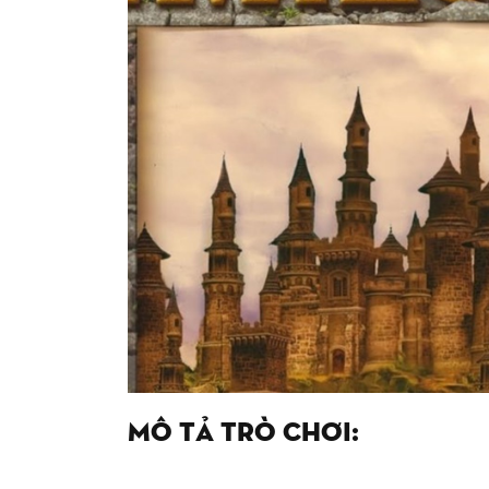
Mô tả trò chơi: