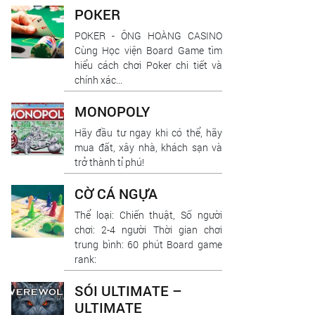
POKER
POKER - ÔNG HOÀNG CASINO
Cùng Học viện Board Game tìm
hiểu cách chơi Poker chi tiết và
chính xác...
MONOPOLY
Hãy đầu tư ngay khi có thể, hãy
mua đất, xây nhà, khách sạn và
trở thành tỉ phú!
CỜ CÁ NGỰA
Thể loại: Chiến thuật, Số người
chơi: 2-4 người Thời gian chơi
trung bình: 60 phút Board game
rank:
SÓI ULTIMATE –
ULTIMATE