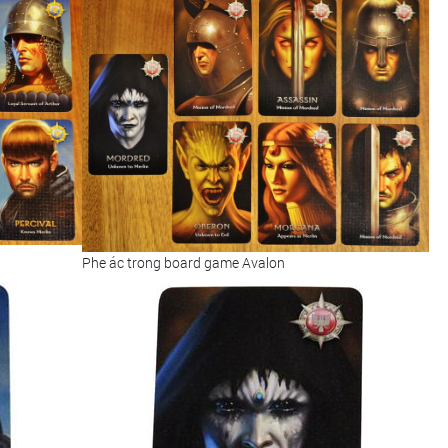
Phe ác trong board game Avalon