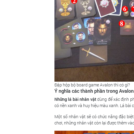
Đập hộp bộ board game Avalon thì có gì?
Ý nghĩa các thành phần trong Avalon
Những lá bài nhân vật
dùng để xác định phe
có nền xanh và huy hiệu màu xanh. Lá bài 
Một số nhân vật sẽ có chức năng đặc biệt 
chơi, những nhân vật còn lại được thêm vào 