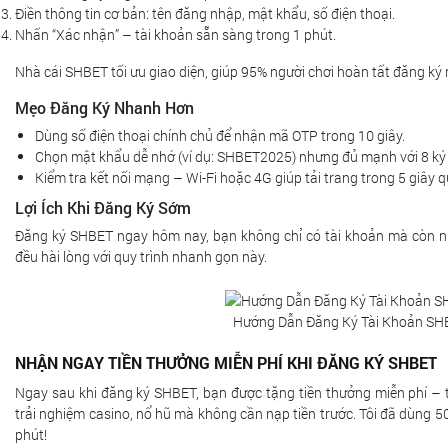
Điền thông tin cơ bản: tên đăng nhập, mật khẩu, số điện thoại.
Nhấn “Xác nhận” – tài khoản sẵn sàng trong 1 phút.
Nhà cái SHBET tối ưu giao diện, giúp 95% người chơi hoàn tất đăng k
Mẹo Đăng Ký Nhanh Hơn
Dùng số điện thoại chính chủ để nhận mã OTP trong 10 giây.
Chọn mật khẩu dễ nhớ (ví dụ: SHBET2025) nhưng đủ mạnh với 8 ký 
Kiểm tra kết nối mạng – Wi-Fi hoặc 4G giúp tải trang trong 5 giây 
Lợi Ích Khi Đăng Ký Sớm
Đăng ký SHBET ngay hôm nay, bạn không chỉ có tài khoản mà còn nh
đều hài lòng với quy trình nhanh gọn này.
Hướng Dẫn Đăng Ký Tài Khoản SH
NHẬN NGAY TIỀN THƯỞNG MIỄN PHÍ KHI ĐĂNG KÝ SHBET
Ngay sau khi đăng ký SHBET, bạn được tặng tiền thưởng miễn phí – t
trải nghiệm casino, nổ hũ mà không cần nạp tiền trước. Tôi đã dùng 
phút!