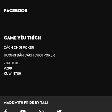
FACEBOOK
GAME YÊU THÍCH
CÁCH CHƠI POKER
HƯỚNG DẪN CÁCH CHƠI POKER
789 CLUB
VZ99
KUWIN789
Made with pride by Tali