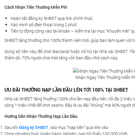
Cách Nhận Tiền Thưởng Miễn Phí
Hoàn tất đăng ký SHBET qua link chính thức.
Xác minh số điện thoại trong 2 phút.
Tiền tự động cộng vào tài khoản – kiểm tra tại mục “Khuyến mãi” qu
SHBET tặng thưởng cho 100% thành viên mới, giúp bạn làm quen với hệ
Dùng số tiền này để chơi Baccarat hoặc nổ hũ tại Nhà cái SHBET. Tô
thăm dò. 70% người chơi mới tăng vốn ban đầu nhờ cách này.
Nhận Ngay Tiền Thưởng Miễn P
ƯU ĐÃI THƯỞNG NẠP LẦN ĐẦU LÊN TỚI 100% TẠI SHBET
Nhà cái SHBET tặng thưởng 100% cho lần nạp đầu tiên, tối đa 2 triệ
cộng 1 triệu VNĐ để chơi casino. Đây là ưu đãi “khủng” mà 90% người c
Hướng Dẫn Nhận Thưởng Nạp Lần Đầu
Sau khi
Đăng ký SHBET
, vào mục “Nạp tiền” qua link vào.
Chọn phương thức (ngân hàng, MoMo), nạp tối thiểu 100.000 VNĐ.