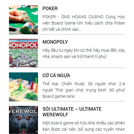
POKER
POKER - ÔNG HOÀNG CASINO Cùng Học
viện Board Game tìm hiểu cách chơi Poker
chi tiết và chính xác...
MONOPOLY
Hãy đầu tư ngay khi có thể, hãy mua đất, xây
nhà, khách sạn và trở thành tỉ phú!
CỜ CÁ NGỰA
Thể loại: Chiến thuật, Số người chơi: 2-4
người Thời gian chơi trung bình: 60 phút
Board game rank:
SÓI ULTIMATE – ULTIMATE
WEREWOLF
Một board game sở hữu khá nhiều các phiên
bản được cái tiến, bổ sung các tuyến nhân