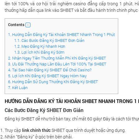
lên tới 100% và cơ hội trải nghiệm casino đẳng cấp trong 1 phút
thưởng hấp dẫn qua link vào SHBET và bắt đầu hành trình chinh phục
Contents
1.
Hướng Dẫn Đăng Ký Tài Khoản SHBET Nhanh Trong 1 Phút
1.1.
Các Bước Đăng Ký SHBET Đơn Giản
1.2.
Mẹo Đăng Ký Nhanh Hơn
1.3.
Lợi Ích Khi Đăng Ký Sớm
2.
Nhận Ngay Tiền Thưởng Miễn Phí Khi Đăng Ký SHBET
3.
Ưu Đãi Thưởng Nạp Lần Đầu Lên Tới 100% Tại SHBET
4.
Tại Sao Nên Đăng Ký SHBET Để Chơi Casino?
5.
Lợi Ích Khi Đăng Ký SHBET Ngay Hôm Nay
6.
Hướng Dẫn Sử Dụng Thưởng Khi Đăng Ký SHBET
7.
Kết Luận
HƯỚNG DẪN ĐĂNG KÝ TÀI KHOẢN SHBET NHANH TRONG 1
Các Bước Đăng Ký SHBET Đơn Giản
Đăng ký SHBET dễ như trở bàn tay, chỉ mất 60 giây! Đây là cách tôi thự
Truy cập
link chính thức
SHBET qua trình duyệt hoặc ứng dụng.
Nhấn “Đăng ký” ở góc trên bên phải.