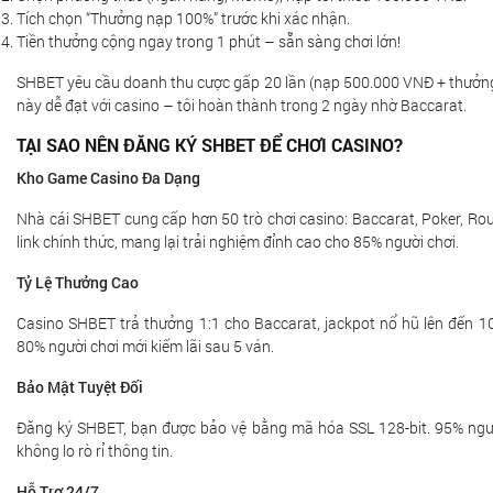
Tích chọn “Thưởng nạp 100%” trước khi xác nhận.
Tiền thưởng cộng ngay trong 1 phút – sẵn sàng chơi lớn!
SHBET yêu cầu doanh thu cược gấp 20 lần (nạp 500.000 VNĐ + thưởng 5
này dễ đạt với casino – tôi hoàn thành trong 2 ngày nhờ Baccarat.
TẠI SAO NÊN ĐĂNG KÝ SHBET ĐỂ CHƠI CASINO?
Kho Game Casino Đa Dạng
Nhà cái SHBET cung cấp hơn 50 trò chơi casino: Baccarat, Poker, Rou
link chính thức, mang lại trải nghiệm đỉnh cao cho 85% người chơi.
Tỷ Lệ Thưởng Cao
Casino SHBET trả thưởng 1:1 cho Baccarat, jackpot nổ hũ lên đến 10
80% người chơi mới kiếm lãi sau 5 ván.
Bảo Mật Tuyệt Đối
Đăng ký SHBET, bạn được bảo vệ bằng mã hóa SSL 128-bit. 95% người 
không lo rò rỉ thông tin.
Hỗ Trợ 24/7