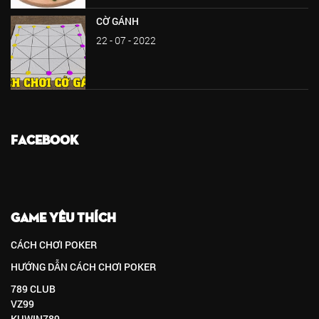
CỜ GÁNH
22 - 07 - 2022
FACEBOOK
GAME YÊU THÍCH
CÁCH CHƠI POKER
HƯỚNG DẪN CÁCH CHƠI POKER
789 CLUB
VZ99
KUWIN789