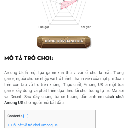
Đóng góp đánh giá
Mô tả trò chơi:
Among Us là một tựa game khá thú vị với lối chơi lạ mắt. Trong
game, người chơi sẽ nhập vai trở thành thành viên của một phi đoàn
trên con tàu vũ trụ trên không. Thực chất, Among US là một tựa
game xây dựng và phát triển dựa theo lối chơi tương tự trò Ma sói
và Deceit. Sau đây chúng tôi sẽ hướng dẫn anh em
cách chơi
Among US
cho người mới bắt đầu.
Contents
1.
Đôi nét về trò chơi Among US