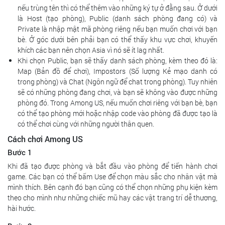
nếu trùng tên thì có thể thêm vào những ký tự ở đằng sau. Ở dưới
là Host (tạo phòng), Public (danh sách phòng đang có) và
Private là nhập mật mã phòng riêng nếu bạn muốn chơi với bạn
bè. Ở góc dưới bên phải bạn có thể thấy khu vực chơi, khuyến
khích các bạn nên chọn Asia vì nó sẽ ít lag nhất.
Khi chọn Public, bạn sẽ thấy danh sách phòng, kèm theo đó là:
Map (Bản đồ để chơi), Impostors (Số lượng Kẻ mạo danh có
trong phòng) và Chat (Ngôn ngữ để chat trong phòng). Tuy nhiên
sẽ có những phòng đang chơi, và bạn sẽ không vào được những
phòng đó. Trong Among US, nếu muốn chơi riêng với bạn bè, bạn
có thể tạo phòng mới hoặc nhập code vào phòng đã được tạo là
có thể chơi cùng với những người thân quen.
Cách chơi Among US
Bước 1
Khi đã tạo được phòng và bắt đầu vào phòng để tiến hành chơi
game. Các bạn có thể bấm Use để chọn màu sắc cho nhân vật mà
mình thích. Bên cạnh đó bạn cũng có thể chọn những phụ kiện kèm
theo cho mình như những chiếc mũ hay các vật trang trí dễ thương,
hài hước.