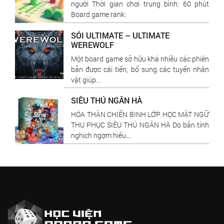
người Thời gian chơi trung bình: 60 phút
Board game rank:
SÓI ULTIMATE – ULTIMATE
WEREWOLF
Một board game sở hữu khá nhiều các phiên
bản được cái tiến, bổ sung các tuyến nhân
vật giúp...
SIÊU THÚ NGÂN HÀ
HÓA THÂN CHIẾN BINH LỚP HỌC MẬT NGỮ
THU PHỤC SIÊU THÚ NGÂN HÀ Do bản tính
nghịch ngợm hiếu...