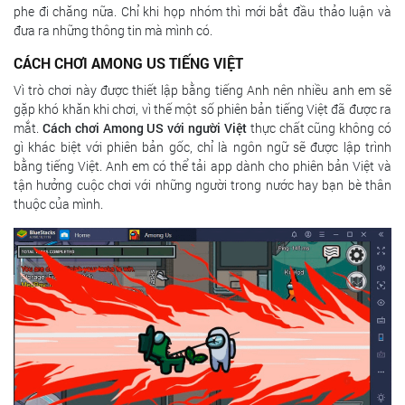
phe đi chăng nữa. Chỉ khi họp nhóm thì mới bắt đầu thảo luận và
đưa ra những thông tin mà mình có.
CÁCH CHƠI AMONG US TIẾNG VIỆT
Vì trò chơi này được thiết lập bằng tiếng Anh nên nhiều anh em sẽ
gặp khó khăn khi chơi, vì thế một số phiên bản tiếng Việt đã được ra
mắt.
Cách chơi Among US với người Việt
thực chất cũng không có
gì khác biệt với phiên bản gốc, chỉ là ngôn ngữ sẽ được lập trình
bằng tiếng Việt. Anh em có thể tải app dành cho phiên bản Việt và
tận hưởng cuộc chơi với những người trong nước hay bạn bè thân
thuộc của mình.