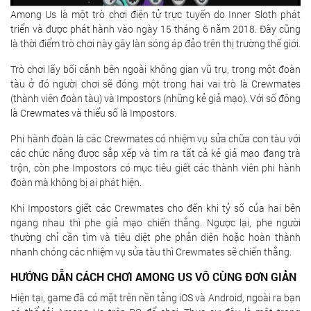
Among Us là một trò chơi điện tử trực tuyến do Inner Sloth phát
triển và được phát hành vào ngày 15 tháng 6 năm 2018. Đây cũng
là thời điểm trò chơi này gây làn sóng áp đảo trên thị trường thế giới.
Trò chơi lấy bối cảnh bên ngoài không gian vũ trụ, trong một đoàn
tàu ở đó người chơi sẽ đóng một trong hai vai trò là Crewmates
(thành viên đoàn tàu) và Impostors (những kẻ giả mạo). Với số đông
là Crewmates và thiểu số là Impostors.
Phi hành đoàn là các Crewmates có nhiệm vụ sửa chữa con tàu với
các chức năng được sắp xếp và tìm ra tất cả kẻ giả mạo đang trà
trộn, còn phe Impostors có mục tiêu giết các thành viên phi hành
đoàn mà không bị ai phát hiện.
Khi Impostors giết các Crewmates cho đến khi tỷ số của hai bên
ngang nhau thì phe giả mạo chiến thắng. Ngược lại, phe người
thường chỉ cần tìm và tiêu diệt phe phản diện hoặc hoàn thành
nhanh chóng các nhiệm vụ sửa tàu thì Crewmates sẽ chiến thắng.
HƯỚNG DẪN CÁCH CHƠI AMONG US VÔ CÙNG ĐƠN GIẢN
Hiện tại, game đã có mặt trên nền tảng iOS và Android, ngoài ra bạn