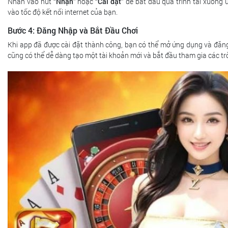
Nhấn vào nút
“Nhận”
hoặc
“Cài đặt”
để bắt đầu quá trình tải xuống 
vào tốc độ kết nối internet của bạn.
Bước 4: Đăng Nhập và Bắt Đầu Chơi
Khi app đã được cài đặt thành công, bạn có thể mở ứng dụng và đăng
cũng có thể dễ dàng tạo một tài khoản mới và bắt đầu tham gia các tr