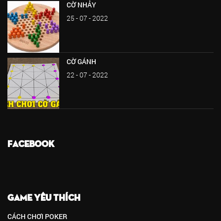
CỜ NHẢY
25 - 07 - 2022
CỜ GÁNH
22 - 07 - 2022
FACEBOOK
GAME YÊU THÍCH
CÁCH CHƠI POKER