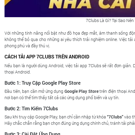
7Clubs Là Gì? Tại Sao Nên
Với những tính năng nổi bật như đồ họa đẹp mắt, âm thanh sống động
không thể bỏ qua cho những ai yêu thích trải nghiệm online. Việc tải a
phong phú và đầy thú vị.
CÁCH TẢI APP 7CLUBS TRÊN ANDROID
Nếu bạn là người dùng Android, việc tải app 7Clubs sẽ rất đơn giản. D
thoại Android.
Bước 1: Truy Cập Google Play Store
Đầu tiên, bạn cần mở ứng dụng
Google Play Store
trên điện thoại An
nơi bạn có thể tìm thấy tất cả các ứng dụng phổ biến và uy tín.
Bước 2: Tìm Kiếm 7Clubs
Sau khi truy cập Google Play, bạn chỉ cần nhập từ khóa
“7Clubs”
vào th
Hãy chắc chắn rằng bạn chọn đúng ứng dụng chính chủ, tránh tải phả
Bước 3: Cài Đặt Ứng Dụng