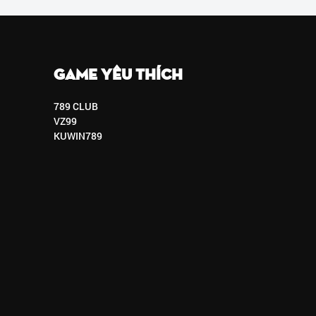
GAME YÊU THÍCH
789 CLUB
VZ99
KUWIN789